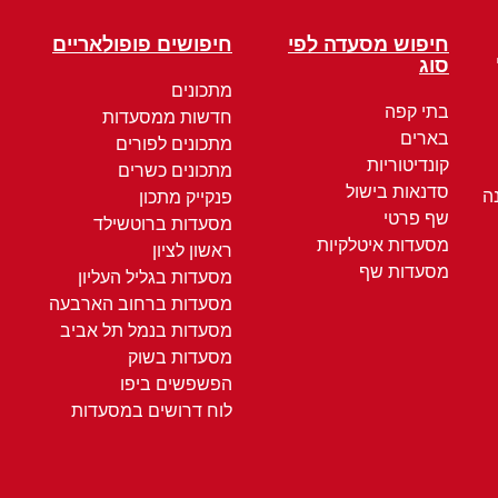
חיפוש מסעדה לפי
חיפושים פופולאריים
סוג
מתכונים
בתי קפה
חדשות ממסעדות
בארים
מתכונים לפורים
קונדיטוריות
מתכונים כשרים
סדנאות בישול
ה
פנקייק מתכון
שף פרטי
מסעדות ברוטשילד
מסעדות איטלקיות
ראשון לציון
מסעדות שף
מסעדות בגליל העליון
מסעדות ברחוב הארבעה
מסעדות בנמל תל אביב
מסעדות בשוק
הפשפשים ביפו
לוח דרושים במסעדות