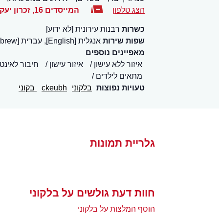
הצג טלפון
המייסדים 16
,
זכרון יעק
כשרות
רבנות עירונית [לא ידוע]
שפות שירות
אנגלית [English], עברית [Hebrew]
מאפיינים נוספים
איזור ללא עישון
איזור עישון
חיבור לאינטרנט 
מתאים לילדים
טעויות נפוצות
בלקוני
ckeubh
בקוני
גלריית תמונות
חוות דעת גולשים על בלקוני
הוסף המלצות על בלקוני