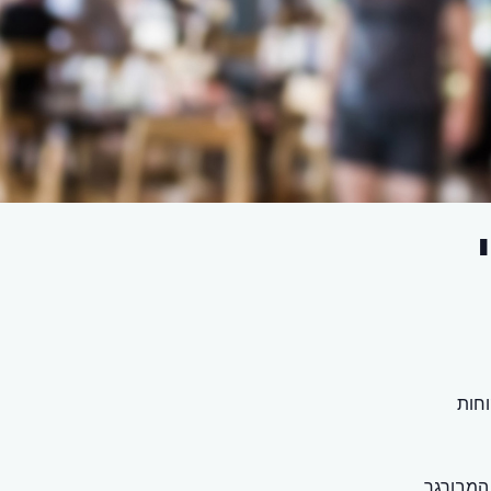
חות
המבורגר