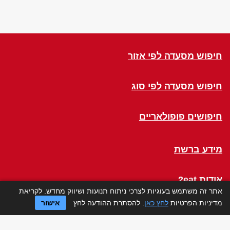
חיפוש מסעדה לפי אזור
חיפוש מסעדה לפי סוג
חיפושים פופולאריים
מידע ברשת
אודות 2eat
אתר זה משתמש בעוגיות לצרכי ניתוח תנועות ושיווק מחדש. לקריאת
מדיניות הפרטיות
לחץ כאן
. להסתרת ההודעה לחץ
אישור
Click a Table