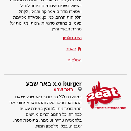
בשיווק בשרים איכותיים ביותר לגריל
ואסאדו מדרום אמריקה והגולן, לקהל
הלקוחות הרחב. כמו כן, אסאדה מקיימת
פעמיים בחודש סדנאות שונות ומגוונות על
טהרת הבשר והיין.
הצג טלפון
לאתר
המלצות
x.o burger באר שבע
, באר שבע
במסעדת XO בר בורגר באר שבע יש גם
המבורגר מבשר טלה והמבורגר צמחוני. את
ההמבורגר ניתן להזמין במידת עשייה
לבחירה. כל ההמבורגרים מוגשים
בלחמנייה טרייה וטעימה, בתוספת חסה,
עגבניה, בצל ומלפפון חמוץ.