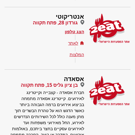
אנטריקוטי
גורדון 28, פתח תקווה
הצג טלפון
לאתר
המלצות
אסאדה
בן ציון גליס 15, פתח תקווה
חברת אסאדה - קצבייה וקייטרינג
לאירועים. קייטרינג אסאדה מתמחה
בביצוע אירועים ברמה הגבוהה ביותר
כאשר הדגש הוא על טהרת הבשרים תוך
מתן מענה כולל לכל השירותים הנדרשים
לאירוע, החל מאירועי משפחות ועד
לאירועים עסקיים בחצר ביתכם, באולמות
אירועים, במדבר או ביער. החברה מתמחה