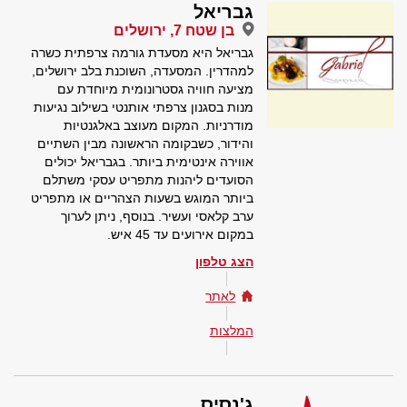
גבריאל
בן שטח 7, ירושלים
גבריאל היא מסעדת גורמה צרפתית כשרה
למהדרין. המסעדה, השוכנת בלב ירושלים,
מציעה חוויה גסטרונומית מיוחדת עם
מנות בסגנון צרפתי אותנטי בשילוב נגיעות
מודרניות. המקום מעוצב באלגנטיות
והידור, כשבקומה הראשונה מבין השתיים
אווירה אינטימית ביותר. בגבריאל יכולים
הסועדים ליהנות מתפריט עסקי משתלם
ביותר המוגש בשעות הצהריים או מתפריט
ערב קלאסי ועשיר. בנוסף, ניתן לערוך
במקום אירועים עד 45 איש.
הצג טלפון
לאתר
המלצות
ג'נסיס