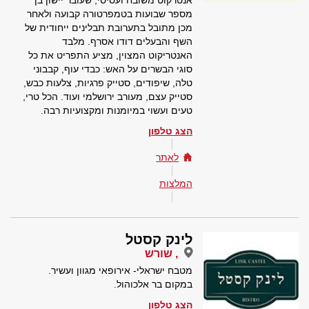
אנטרקוט משובח ועסיסי, שעובר יישון בן
מספר שבועות בטמפרטורה קבועה ולאחר
מכן מתובל בתערובת תבלינים ייחודית של
השף והבעלים דודו אסרף. מלבד
האנטריקוט המצוין, מציע התפריט את כל
סוגי הבשרים על האש: כבדי עוף, קבבוני
טלה, שיפודים, סטייק פרגיות, צלעות כבש,
סטייק עצם, מעורב ירושלמי ועוד. הכל טרי,
טעים ועשוי במיומנות ומקצועיות רבה.
הצג טלפון
לאתר
המלצות
לינק קסטל
, שורש
מטבח ישראלי- אירופאי מגוון ועשיר.
במקום בר אלכוהול.
הצג טלפון