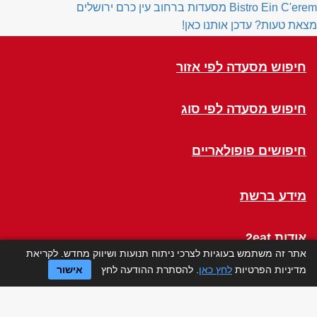
Bistro Ein C'erem
מסעדות ברחוב עין כרם ירושלים
מצאת טעות? עדכן אותנו כאן!
חיפוש מסעדה לפי אזור
חיפוש מסעדה לפי סוג
חיפושים פופולאריים
מידע ברשת
אודות 2eat
אתר זה משתמש בעוגיות לצרכי ניתוח תנועות ושיווק מחדש. לקריאת
מדיניות הפרטיות
לחץ כאן
. להסתרת ההודעה לחץ
אישור
Click a Table