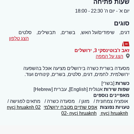
שעות פתיחה
יום א' - יום ה' 22:30 - 18:00
סוגים
דגים,
שיפודים/על האש,
בשרים,
תבשילים,
סלטים
הצג טלפון
זאב ז'בוטינסקי 3
,
ירושלים
הצג על המפה
מסעדה בשרית כשרה בירושלים מציעה אוכל בהשפעה
ירושלמית. לחמים, דגים, סלטים, בשרים, קינוחים ועוד.
כשרות
[בשרי]
שפות שירות
אנגלית [English], עברית [Hebrew]
מאפיינים נוספים
אופציה צמחונית
מזגן
מסעדה כשרה
מתאים לפגישה
טעויות נפוצות
אפס שתיים מטבח ירושלמי
02 nycj hruaknh
02- nycj hruaknh
nycj hruaknh