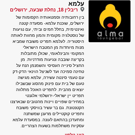
עלמא
ריבלין 18, נחלת שבעה, ירושלים
בין רחובותיה וסמטאותיה הקסומות של
ירושלים, שוכנת עלמא- מסעדה קטנה
ואינטימית, בחלל חמים וביתי, עם נגיעות
של נוסטלגיה מקומית והמון מחוות לאותה
היסטוריה. לעלמא תפריט משובח שמביא
מנות מיוחדות מן המטבח הישראלי
המקומי והבינלאומי, שכולן מתובלות
בקריצה שובבה ונגיעות מודרניות. מן
החציל סינייה העסיסי והשמנמן הנח על
טחינה סמיכה ועד לשניצל הוינאי הדק-דק
עם טעמי סינטה עשירה, עלמא מגישה
טעם של בית עם פינוק מהסוג שבשבילו
יוצאים מהבית. לתפריט האוכל מתלווה
תפריט יין ישראלי-ירושלמי אלגנטי
במחירים שפויים ויינות מהטובים שבארצנו
הקטנטונת. גם בר עשיר בוויסקי משובח
ותפריט קוקטיילים מרענן שמשתנה
ומתעדכן בהתאם לעונה. במסעדת עלמא
עסקיות משתלמות בשעות הצהריים.
הצג טלפון