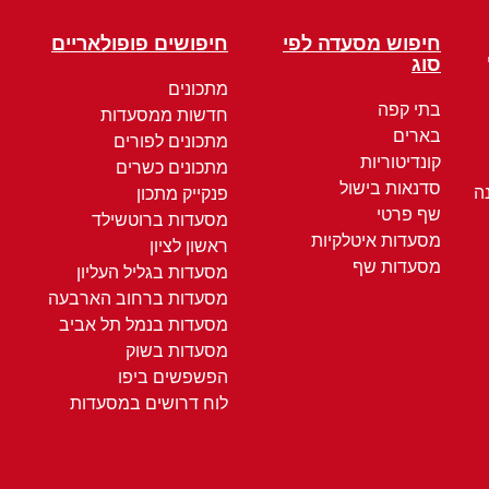
חיפוש מסעדה לפי
חיפושים פופולאריים
סוג
מתכונים
בתי קפה
חדשות ממסעדות
בארים
מתכונים לפורים
קונדיטוריות
מתכונים כשרים
סדנאות בישול
ה
פנקייק מתכון
שף פרטי
מסעדות ברוטשילד
מסעדות איטלקיות
ראשון לציון
מסעדות שף
מסעדות בגליל העליון
מסעדות ברחוב הארבעה
מסעדות בנמל תל אביב
מסעדות בשוק
הפשפשים ביפו
לוח דרושים במסעדות