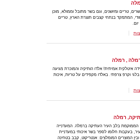
רים, טריים ומיושנים, וגם בשר מתובל וממולא, מוכן
יחודי, המתמקד בנתחי קצבים תוצרת הארץ, טריים
יום.
ות
ידה איטלקית אמיתית! אלדו הותיקיה והמוכרת מגיעה
בלגי וקרפ צרפתי. באלדו מקפידים על טריות, איכות
ות
ק הממוקמת בלב העיר העתיקה ברמלה. המעדנייה
עיר, בעקבות חלומו לספר בשר איכותי במעדניית
ובין המוצרים המומלצים: אנטריקוט, קבב בטחינה