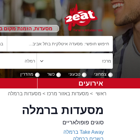
מסעדות, הזמנת מקום ב
צמחוני
טבעוני
כשר
מהדרין
אירועים
ראשי
>
מסעדות באזור מרכז
>
מסעדות ברמלה
מסעדות ברמלה
סוגים פופולאריים
Take Away ברמלה
בשרים ברמלה