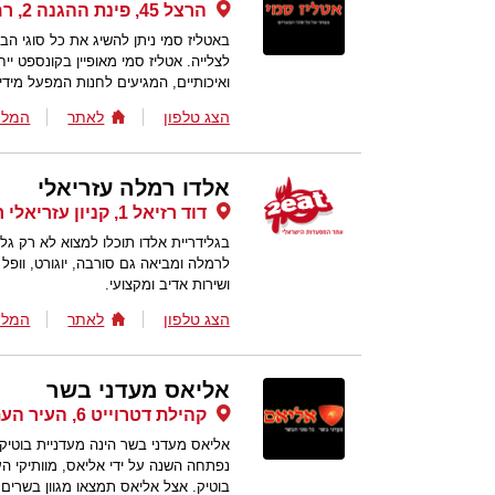
הרצל 45, פינת ההגנה 2, רמלה
באטליז סמי ניתן להשיג את כל סוגי הבש
לצלייה. אטליז סמי מאופיין בקונספט י
ואיכותיים, המגיעים לחנות המפעל מידי 
הצג טלפון
לאתר
המלצ
אלדו רמלה עזריאלי
דוד רזיאל 1, קניון עזריאלי רמלה , רמלה
בגלידריית אלדו תוכלו למצוא לא רק גל
לרמלה ומביאה גם סורבה, יוגורט, וופל 
ושירות אדיב ומקצועי.
הצג טלפון
לאתר
המלצ
אליאס מעדני בשר
קהילת דטרוייט 6, העיר העתיקה, רמלה
אליאס מעדני בשר הינה מעדניית בוטי
נפתחה השנה על ידי אליאס, מוותיקי ה
בוטיק. אצל אליאס תמצאו מגוון בשרים 