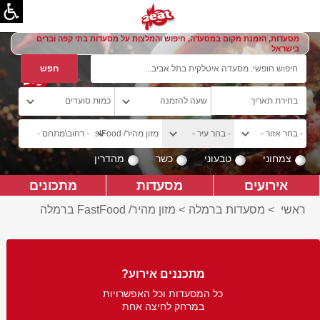
מסעדות, הזמנת מקום במסעדה, חיפוש והמלצות על מסעדות בתי קפה וברים
בישראל
צמחוני
טבעוני
כשר
מהדרין
אירועים
מסעדות
מתכונים
ראשי
>
מסעדות ברמלה
>
מזון מהיר/ FastFood ברמלה
מתכננים אירוע?
כל המסעדות וכל האפשרויות
במרחק לחיצה אחת