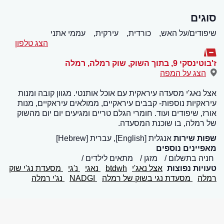
סוגים
שיפודים/על האש,
כורדית,
עירקית,
עממי אתני
הצג טלפון
ז'בוטינסקי 9, בתוך השוק, שוק רמלה
,
רמלה
הצג על המפה
אצל נאג'י מסעדה עיראקית עם אוכל אותנטי. מגוון קובה ומנות
עיראקיות נוספות- קבבים עיראקיים, ממולאים עיראקיים, מנות
אורז, שיפודים ועוד. חומרי הגלם טריים ומגיעים יום יום מהשוק
של רמלה, בו שוכנת המסעדה.
שפות שירות
אנגלית [English], עברית [Hebrew]
מאפיינים נוספים
חניה בתשלום
מזגן
מתאים לילדים
טעויות נפוצות
אצל נאג'י
btdwh
נאגי
נ'גי
מסעדת נג'י שוק
רמלה
מסעדת נגי בשוק של רמלה
NADGI
נג'י רמלה