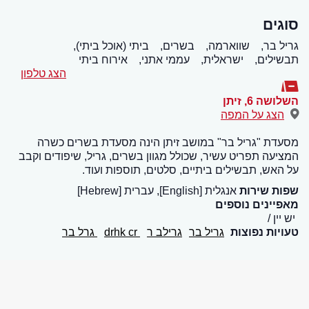
סוגים
גריל בר,
שווארמה,
בשרים,
ביתי (אוכל ביתי),
תבשילים,
ישראלית,
עממי אתני,
אירוח ביתי
הצג טלפון
השלושה 6
,
זיתן
הצג על המפה
מסעדת "גריל בר" במושב זיתן הינה מסעדת בשרים כשרה
המציעה תפריט עשיר, שכולל מגוון בשרים, גריל, שיפודים וקבב
על האש, תבשילים ביתיים, סלטים, תוספות ועוד.
שפות שירות
אנגלית [English], עברית [Hebrew]
מאפיינים נוספים
יש יין
טעויות נפוצות
גריל בר
גרילב ר
drhk cr
גרל בר