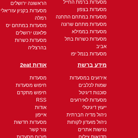
מסעדות ברמת החייל
הראשונה ירושלים
מסעדות בצפון
מסעדות בקניון עזריאלי
מסעדות במתחם התחנה
רמלה
מסעדות מתחם שרונה
מסעדות במתחם יס
מסעדות בממילא
פלאנט ירושלים
מסעדות כשרות בתל
מסעדות כשרות
אביב
בהרצליה
מסעדות בנמל יפו
מידע ברשת
אודות 2eat
אירועים במסעדות
מסעדות
שמות לכלבים
חיפוש מסעדות
סוכנות דיגיטל
חיפוש מתקדם
מסעדות לאירועים
RSS
ייעוץ דיגיטלי
אודות
ניהול מדיה חברתית
אייפון
ניהול מועדון לקוחות
מסעדות חדשות
נגישות אתרים
צור קשר
סדנאות צילום
פורום מסעדות