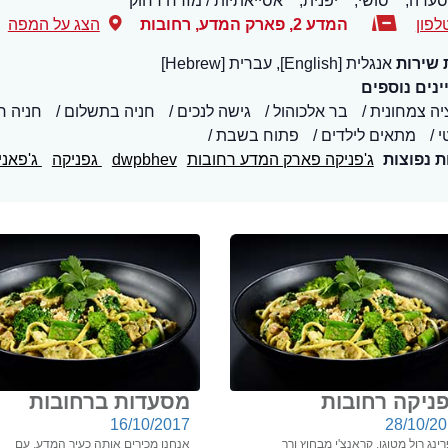
סעדה,
סושי,
יפנית,
אסייאתיות / מזרח רחוק
לפון
המדע 2, פארק המדע
,
רחובות
הצג על המפה
 שירות
אנגלית [English], עברית [Hebrew]
נים נוספים
יה צמחונית
בר אלכוהול
גישה לנכים
חניה בתשלום
חניה ח
י
מתאים לילדים
פתוח בשבת
ת נפוצות
ג'פניקה פארק המדע רחובות
dwpbhev
גפניקה
ג'פאני
פניקה רחובות
מסעדות ברחובות
16/10/2017
28/10/2
ינג רול מטוגן, קראנצ'י מבחוץ ורך
אנחנו מכירים אותה כעיר המדע, עם