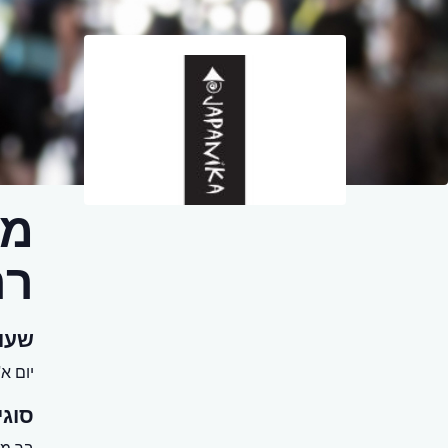
מס
רח
שעו
יום א' - שבת 0
סוגי