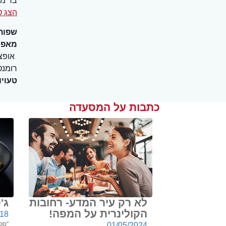
בר מ
הצג ט
שפות
מאפיי
אופצ
רומנט
טעויו
כתבות על המסעדה
לא רק עיר המדע- רחובות
ג'
הקולינרית על המפה!
018
"ספר
01/05/2024