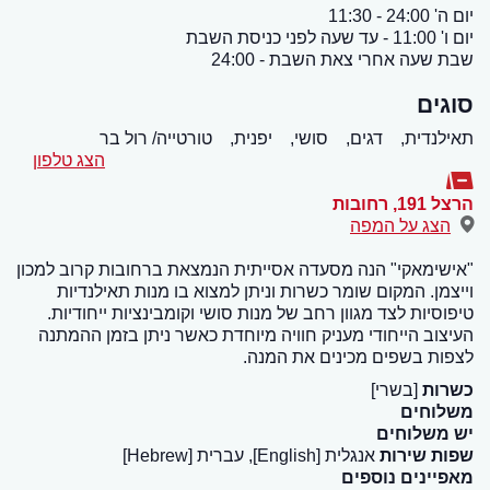
יום ה' 24:00 - 11:30
יום ו' 11:00 - עד שעה לפני כניסת השבת
שבת שעה אחרי צאת השבת - 24:00
סוגים
תאילנדית,
דגים,
סושי,
יפנית,
טורטייה/ רול בר
הצג טלפון
הרצל 191
,
רחובות
הצג על המפה
"אישימאקי" הנה מסעדה אסייתית הנמצאת ברחובות קרוב למכון
וייצמן. המקום שומר כשרות וניתן למצוא בו מנות תאילנדיות
טיפוסיות לצד מגוון רחב של מנות סושי וקומבינציות ייחודיות.
העיצוב הייחודי מעניק חוויה מיוחדת כאשר ניתן בזמן ההמתנה
לצפות בשפים מכינים את המנה.
כשרות
[בשרי]
משלוחים
יש משלוחים
שפות שירות
אנגלית [English], עברית [Hebrew]
מאפיינים נוספים