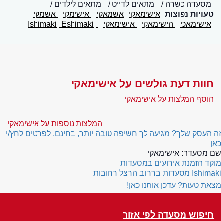
מסעדה כשרה
מתאים לדייט
מתאים לילדים
טעויות נפוצות
אישימאקי
אשמאקי
אישימקי
אשמקי
אישימאכי
הישימאקי
אישימאקי
Ishimaki
Eshimaki
חוות דעת גולשים על אישימאקי
הוסף המלצות על אישימאקי
המלצות נוספות על אישימאקי
זה העסק שלך? מגיעה לך חשיפה טובה יותר, בחינם. לפרטים לחץ/י
כאן
שם מסעדה:
אישימאקי
מוקד הזמנת אירועים במסעדות
Ishimaki
מסעדות ברחוב הרצל רחובות
מצאת טעות? עדכן אותנו כאן!
חיפוש מסעדה לפי אזור