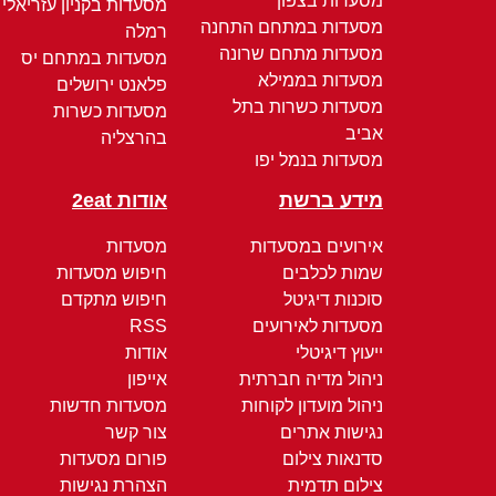
מסעדות בצפון
מסעדות בקניון עזריאלי
מסעדות במתחם התחנה
רמלה
מסעדות מתחם שרונה
מסעדות במתחם יס
מסעדות בממילא
פלאנט ירושלים
מסעדות כשרות בתל
מסעדות כשרות
אביב
בהרצליה
מסעדות בנמל יפו
מידע ברשת
אודות 2eat
אירועים במסעדות
מסעדות
שמות לכלבים
חיפוש מסעדות
סוכנות דיגיטל
חיפוש מתקדם
מסעדות לאירועים
RSS
ייעוץ דיגיטלי
אודות
ניהול מדיה חברתית
אייפון
ניהול מועדון לקוחות
מסעדות חדשות
נגישות אתרים
צור קשר
סדנאות צילום
פורום מסעדות
צילום תדמית
הצהרת נגישות