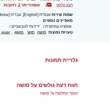
הצג טלפון
אופנהיימר 2
,
רחובות
שפות שירות
אנגלית [English], עברית [Hebrew]
מאפיינים נוספים
אופציה צמחונית
ידידותי לטבעוניים
טעויות נפוצות
סושה
סושי
סושא
xuah
xuav
גלריית תמונות
חוות דעת גולשים על סושה
הוסף המלצות על סושה