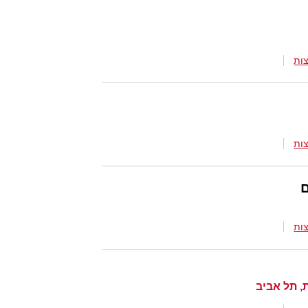
ות
ות
ם
ות
, תל אביב