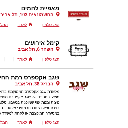
מאפיית לחמים
החשמונאים 103, תל אביב
הצג טלפון
לאתר
המלצ
קימל אירועים
השחר 6, תל אביב
הצג טלפון
לאתר
שגב אקספרס רמת החיי
הברזל 38, תל אביב
מסעדת שגב אקספרס הממוקמת ברמת ה
משה. התפריט של שגב אקפסרס מותאם ל
פיצות ומנות עוף שמוכנות בטאבון, סלטי
בפרזנטציה מיוחדת ובמחירי אקספרס. 
במסעדה המעוצבת או לקחת למשרד או
הצג טלפון
לאתר
המלצ