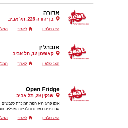
אדורה
בן יהודה 226, תל אביב
הצג טלפון
לאתר
המלצ
אוברג'ין
קאופמן 12, תל אביב
הצג טלפון
לאתר
המלצ
Open Fridge
שנקין 29, תל אביב
אופן פריג' היא חנות המוכרת סנביצ'ים 
סנדביצ'ים בשרים וחלביים המכילים חומ
הצג טלפון
לאתר
המלצ