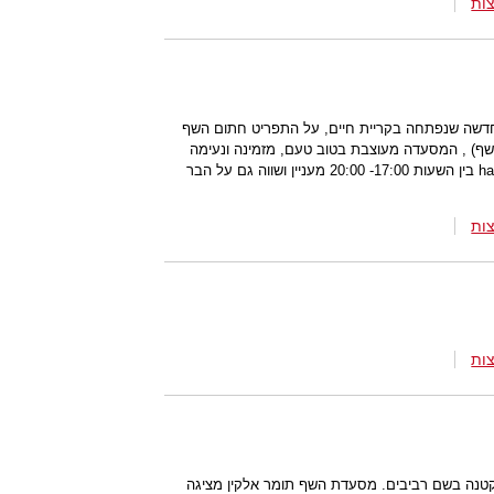
ות
ת וחדשה שנפתחה בקריית חיים, על התפריט חתום השף
ף) , המסעדה מעוצבת בטוב טעם, מזמינה ונעימה
לשהות בה. "ג'ק - לין" מציעה happy hour בין השעות 17:00- 20:00 מעניין ושווה גם על הבר
ות
ות
קטנה בשם רביבים. מסעדת השף תומר אלקין מציגה