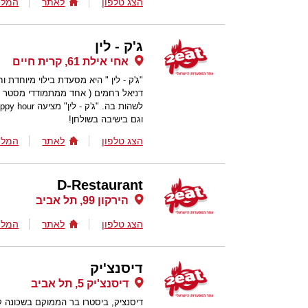
הצג טלפון
לאתר
המלצ
ג'ק - לין
אחי אילת 61, קרית חיים
"ג'ק - לין " היא מסעדת בילוי מיוחד
דניאל רחמים ( אחד ממתמודדי מסטר ש
וגם בישיבה בשולחן!
הצג טלפון
לאתר
המלצ
D-Restaurant
הירקון 99, תל אביב
הצג טלפון
לאתר
המלצ
דיסנצ'יק
דיסנצ'יק 5, תל אביב
דיסנציק, ביסטרו בר הממוקם בשכונה 