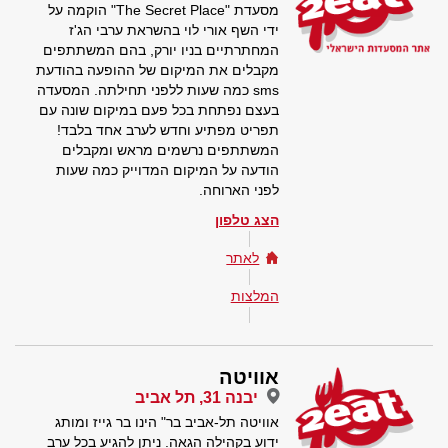
‫מסעדת "The Secret Place" הוקמה על
ידי השף אורי לוי בהשראת ערבי הג'ז
המחתרתיים בניו יורק, בהם המשתתפים
מקבלים את המיקום של ההופעה בהודעת
sms כמה שעות ללפני תחילתה. המסעדה
בעצם נפתחת בכל פעם במיקום שונה עם
תפריט מפתיע וחדש לערב אחד בלבד!
המשתתפים נרשמים מראש ומקבלים
הודעה על המיקום המדוייק כמה שעות
לפני הארוחה.
הצג טלפון
לאתר
המלצות
אוויטה
יבנה 31, תל אביב
אוויטה תל-אביב בר" הינו בר גייז ומותג
ידוע בקהילה הגאה. ניתן להגיע בכל ערב