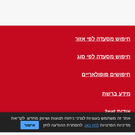
חיפוש מסעדה לפי אזור
חיפוש מסעדה לפי סוג
חיפושים פופולאריים
מידע ברשת
אודות 2eat
אתר זה משתמש בעוגיות לצרכי ניתוח תנועות ושיווק מחדש. לקריאת
מדיניות הפרטיות
לחץ כאן
. להסתרת ההודעה לחץ
אישור
Click a Table