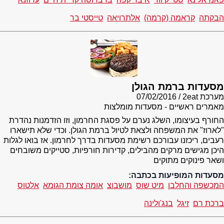
הבקתה
קראמה (קרמה)
אלתרויאה
טייסטי בר
מסעדות ברמת הגולן
מערכת 2eat
07/02/2016
מאמרים ראשיים - מסעדות מומלצות
החורף בעיצומו, השלג נערם על פסגת החרמון, וזו הזדמנות נהדרת
"לארוז" את המשפחה ולצאת לטיול ברמת הגולן. וכדי שלא תישארו
רעבים, ריכזנו עבורכם רשימת מסעדות בדרך לחרמון. אז בואו לגלות
היכן מגישים מרקים מהבילים, קדירות חורפיות, סטייקים משובחים
ושאר פינוקים מתוקים
מסעדות המופיעות בכתבה:
המכשפה והחלבן
מיט שוס
מושבוצ
אומה צומת הגומא
אלטוס
ברכת רם
זיגל
בנג'ולינה