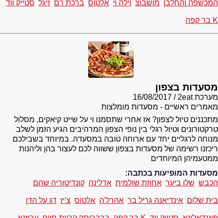
המכשפה והחלבן
מושבוצ
וילה וי
אלטוס
ברכת רם
זיגל
סטייק ווד
K בר קפה
מסעדות בצפון
מערכת 2eat
16/08/2017
מאמרים ראשיים - מסעדות מומלצות
מתכננים טיול לצפון? אז אחרי שתסמנו וי על שייט קיאקים, מסלול
טרקטורונים וטיול רגלי בין נופי הצפון המרהיבים הגיע הזמן לשלב
מנוחה לרגליים יחד עם ארוחה טובה במסעדה. במיוחד בשבילכם
ריכזנו רשימה של מסעדות בצפון ששווה לכם לעצור בהן וליהנות
ממטעמיהן המיוחדים
מסעדות המופיעות בכתבה:
הכבש
שלו ביער
אחוזת שולמית
אדלינה
קונדיטוריה שהם
בית שלום
אינדיאנה גריל בר
אהרל'ה
אלטוס
צ'יז
דג על הדן
פאנדאלינא
סטייק ווד
K בר קפה
ברברוסה קריית חיים
ערוזנא