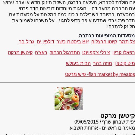
יום הולדת לסבתא, העלאה בדרגה, השקת תינוק חדש או ערב גיבוש
עם החבר'ה מהעבודה – חגיגות מיוחדות דורשות חדר פרטי
במסעדה. במיוחד בשבילכם ריכזנו כמה המלצות על מסעדות עם
חדר פרטי כדי שתדעו איפה כדאי לחגוג - אל תשכחו לשמור את
הלינק לכתבה!
מסעדות המופיעות בכתבה:
צל תמר
קיוטו הרצליה
BP ביסטרו כשר
דולפין ים
גריל בר
רפאלו קריון
צ'רלי צ'קפוינט
התרנגול הכחול
ראצ'ה
קיטשן מרקט
מיט קיטצ'ן
מוזה בהר
הבית בעולש
fish market by meatos- פיש מרקט
קיטשן מרקט
יפית שבחון שרף
09/05/2015
מאמרים ראשיים - ארוחת השבוע