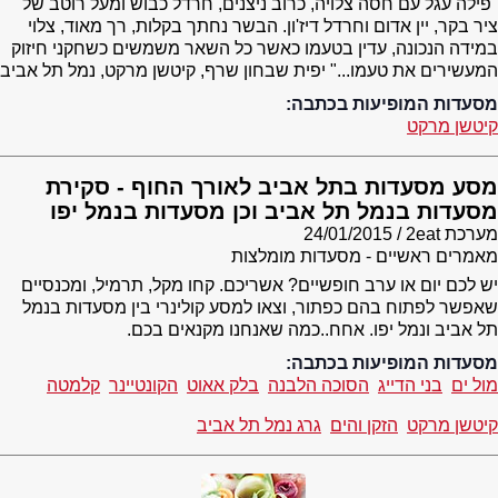
"פילה עגל עם חסה צלויה, כרוב ניצנים, חרדל כבוש ומעל רוטב של
ציר בקר, יין אדום וחרדל דיז'ון. הבשר נחתך בקלות, רך מאוד, צלוי
במידה הנכונה, עדין בטעמו כאשר כל השאר משמשים כשחקני חיזוק
המעשירים את טעמו..." יפית שבחון שרף, קיטשן מרקט, נמל תל אביב
מסעדות המופיעות בכתבה:
קיטשן מרקט
מסע מסעדות בתל אביב לאורך החוף - סקירת
מסעדות בנמל תל אביב וכן מסעדות בנמל יפו
מערכת 2eat
24/01/2015
מאמרים ראשיים - מסעדות מומלצות
יש לכם יום או ערב חופשיים? אשריכם. קחו מקל, תרמיל, ומכנסיים
שאפשר לפתוח בהם כפתור, וצאו למסע קולינרי בין מסעדות בנמל
תל אביב ונמל יפו. אחח..כמה שאנחנו מקנאים בכם.
מסעדות המופיעות בכתבה:
מול ים
בני הדייג
הסוכה הלבנה
בלק אאוט
הקונטיינר
קלמטה
קיטשן מרקט
הזקן והים
גרג נמל תל אביב