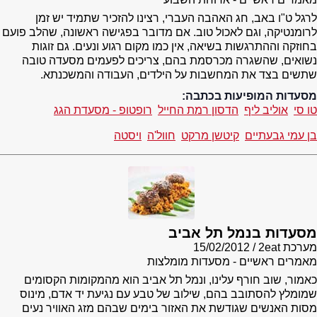
לרגל ט"ו באב, חג האהבה העברי, רצינו להזכיר שתמיד יש זמן
לרומנטיקה, וגם לאכול טוב. אם מדובר בפגישה ראשונה, שהלב פועם
בחוזקה וההתרגשות בשיאה, אין כמו מקום רגוע ונעים. גם זוגות
נשואים, שהשגרה מכרסמת בהם, צריכים לפעמים מסעדה טובה
שתשים בצד את המחשבות על הילדים, העבודה והמשכנתא.
מסעדות המופיעות בכתבה:
טו סי
אוליב ליף
הדסון רמת החייל
רופטופ - מסעדת הגג
בן עמי גבעתיים
קיטשן מרקט
חוול'ה
ויסטה
מסעדות בנמל תל אביב
מערכת 2eat
15/02/2012
מאמרים ראשיים - מסעדות מומלצות
כאמור, שוב חורף עלינו, ונמל תל אביב הוא מהמקומות הקסומים
שמומלץ להסתובב בהם, שילוב של טבע עם נגיעת יד אדם, מינוס
מסות האנשים שגודשת את האזור בימים שבהם מזג האוויר נעים