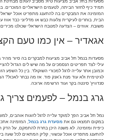
מסעדות בתל אביב מציעות טיול מסביב לעולם מבחינת הה
תמיד כיף לחזור הביתה, לטעמים הישראליים המוכרים. ב
המזמינה את המבקרים בה להתענג מתפריט אוכל ישראלי 
הבית, בוחרים לעיקרית צלעות כבש או מדליוני כבד אווז ע
משובח. אווזים – הצדעה למטבח הישראלי שכולנו מכירים.
אגאדיר – אין כמו טעם הקצ
מסעדות בנמל תל אביב מציעות למבקרים בה סיור מהיר ב
עילי לצד תפריטים הנסמכים על מה שיש לים הגדול להציע
וכמובן אתר עלייה לרגל למכורי השוקולד. בין כל השפע
לגיטימית ולא עוד מנת ג'אנק פוד. אז מה נבחר לאכול? המב
סנדוויץ' סינטה בקר ועוד הרשימה ארוכה.
גרג בנמל – לפעמים צריך ג
נמל תל אביב הפך למוקד עלייה לרגל לזוגות אוהבים, למש
במקום תמצאו גם את
מסעדת גרג בנמל
, המזמינה אתכם
כיפית ומזמינה. לא משנה היכן בחרת להתמקם, על הדק ה
להתענג מתפריט אוכל עכשווי, קליק המתאים לכל שעה בי