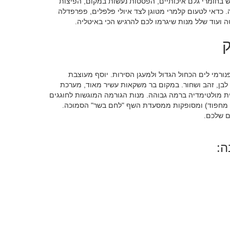
בחומרי גלם איכותיים, הפסטות נעשות במקום, הפיצות
ה. כדאי לטעום קלמרי מטוגן לצד איולי פלפלים, פפרפדלה
קוטה ועוד שלל מנות שיגרמו לכם להרגיש הכי באיטליה.
ק
נורמי לים הכחול הגדול ולמעגן הסירות. יוסף מעוצבת
של לבן, זהב ושחור. במקום בר משקאות עשיר מאוד, מערכת
 מולטימדיה ברמה גבוהה. מנות הגורמה המוגשות לחוגגים
ב מחפוד) ומסופקות ממסעדת השף "לחם בשר" הסמוכה.
ם שלכם.
ה: