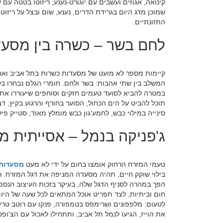
קינואה, אגוזים ועשבים עם יוגורט-נענע; ריזוטו בטטה עם ע
שמוכן מדג היום בגרידת הדרים, נענע, שום ובצל על ריזוט
התזונתיים.
לחם בשר – כשרה בין מסעד
קיימות מספר לא מועט של מסעדות כשרות בתל אביב ואח
המשלב בין שתי אהבות: בשר ולחם. חומרי הגלם נבחרו בק
במטרה להביא לסועד טעמים חזקים וסוחפים שיעוררו את 
תוכל להביט על הים הכחול, הסוער בחורף והרגוע בקיץ, 
סינייה במילוי כבש, לחמע'גון כבש מומלץ מאוד, סטייק פ
ג'פניקה בנמל – אסייתית 
טעמי המזרח הרחוק אומצו בחום על ידי לא מעט
מסעדות 
בילוי שוקק חיים, תהיה מסעדה המניפה את דגל המזרח. רש
הפך במהרה לסניף הדגל שלה, בעיקר בזכות העיצוב הנסמך
חום וביתיות, לצד תפריט אוכל המתאים לכל שעה של היום 
לטעום: מלפפונים ושרימפס בטמפורה, פנקו עם רוטב טריאק
את הוייז, הגיעו לנמל תל אביב, ותתחילו לאכול עם הצ'ופ