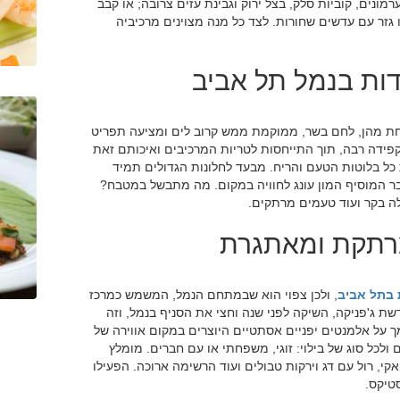
רמונים, קוביות סלק, בצל ירוק וגבינת עזים צרובה; או קבב
ו גזר עם עדשים שחורות. לצד כל מנה מצוינים מרכיביה
ות בנמל תל אביב
ת מהן, לחם בשר, ממוקמת ממש קרוב לים ומציעה תפריט
פידה רבה, תוך התייחסות לטריות המרכיבים ואיכותם זאת
כל בלוטות הטעם והריח. מבעד לחלונות הגדולים תמיד
דבר המוסיף המון עונג לחוויה במקום. מה מתבשל במטבח?
ילה בקר ועוד טעמים מרתקים.
מרתקת ומאתגרת
בתל אביב
, ולכן צפוי הוא שבמתחם הנמל, המשמש כמרכז
ת ג'פניקה, השיקה לפני שנה וחצי את הסניף בנמל, וזה
 על אלמנטים יפניים אסתטיים היוצרים במקום אווירה של
ולכל סוג של בילוי: זוגי, משפחתי או עם חברים. מומלץ
י, רול עם דג וירקות טבולים ועוד הרשימה ארוכה. הפעילו
סטיקס.