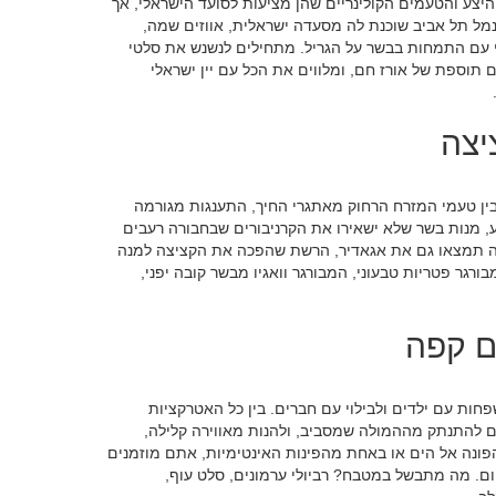
יצע והטעמים הקולינריים שהן מציעות לסועד הישראלי, אך
נמל תל אביב שוכנת לה מסעדה ישראלית, אווזים שמה,
עם התמחות בבשר על הגריל. מתחילים לנשנש את סלטי
ם תוספת של אורז חם, ומלווים את הכל עם יין ישראלי
יצה
ין טעמי המזרח הרחוק מאתגרי החיך, התענגות מגורמה
, מנות בשר שלא ישאירו את הקרניבורים שבחבורה רעבים
 הזה תמצאו גם את אגאדיר, הרשת שהפכה את הקציצה למנה
ורגר פטריות טבעוני, המבורגר וואגיו מבשר קובה יפני,
ם קפה
פחות עם ילדים ולבילוי עם חברים. בין כל האטרקציות
 להתנתק מההמולה שמסביב, ולהנות מאווירה קלילה,
פונה אל הים או באחת מהפינות האינטימיות, אתם מוזמנים
ום. מה מתבשל במטבח? רביולי ערמונים, סלט עוף,