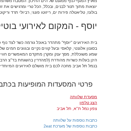
מארץ המגף לנוף ממגנט של הים התיכון. המטבח משתמש 
יוצאות מתוך תנור לבנים, ובכלל, הכל טרי ומרגישים את ז
בולונז, טליאטלה פירות ים, ריזוטו פונגי, רביולי תרד ורי
יוסף - המקום לאירועי בוטי
בית האירועים "יוסף" מתהדר באוכל גורמה כשר לצד נוף פ
בסגנון אלגנטי, קלאסי ובעל קווים נקיים ובגוונים חמים 
שמע משוכללת, מסך ענק ומקרן מתקדם המאפשרים חוויית
הינן בעלות כשרות מהודרת (למהדרין בהשגחת בד"צ הר
בנמל תל אביב מחכה לכם בית מושלם לאירועים המיוחדי
פרטי המסעדות המופיעות בכתב
מסעדת שלוותה
הצג טלפון
צפון נמל ת''א, תל אביב
כתבות נוספות על שלוותה
כתבות נוספות של מערכת 2eat