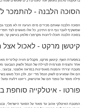
ברוסקטה סלמון מעושן ועוד טעמים רבים שעושים שמח בל
הסוכה הלבנה - להתמכר ל
הסוכה הלבנה שאתם מכירים מיפו הגיעה זה לא מכבר גם 
שמשקיף לעבר נוף הים התיכון, כל אלו מוגשים לצד תפריט 
בסוכה הלבנה תוכלו ליהנות מקרפצ'ו סלמון בעישון קר, ספ
קיטשן מרקט - לאכול אצל 
במסעדת השף, קיטשן מרקט, מקבלים חוויה קולינרית מאתג
אחד ותצפית פנורמית לטיילת של הנמל ולשוק הצבעוני מלא
מטבח יצירתי והמנות מאופיינות במראה אלגנטי, צבעונ
הם אלו שמגיעים לשוק הנמל מדי יום, ולכן הכל מוגש בשי
פילה מוסר על טפנד חם של ארטישוק, ריזוטו דלעת ומעל שו
פורטו - איטלקייה סוחפת ב
המטבח האיטלקי אהוב עד מאוד על הסועד הישראלי, ובנמל