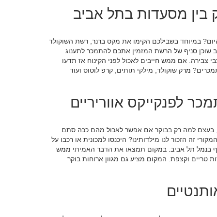
 בין מסעדות בתל אביב
היום? במיוחד בשבילכם הקימו את מקס ברנר, רשת השוקולד
ב שוכן סניף של הרשת המזמין אתכם להתמכר לתענוג
בי צבירה. אם ממש חייבים לאכול לפני הקינוח אז תדעו
רים? מרק שוקולד, מילקי תותים, קרפ לוטוס ועוד
כר לפנקייקס אווריריים
ים, בעצם למה רק בבוקר אם אפשר לאכול מהם ככה סתם
רי זה הזכור לנו מילדותינו? היכנסו למכונית או רכבו על
ניף בנמל תל אביב. במקום תמצאו את הדבר האמיתי ממש
 טריים וקצפת. המקום מציע גם מגוון ארוחות בוקר
ותנטיים