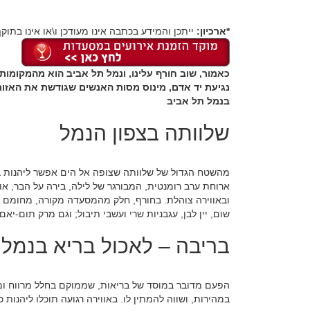
*ארכיון:
ייתכן והמידע בכתבה אינו מעודכן ו\או אינו בתוקף
כאמור, שוב חורף עלינו, ונמל תל אביב הוא מהמקומ
נגיעת יד אדם, מינוס מסות האנשים שגודשת את האזור
בנמל תל אביב
שלוותה בצפון הנמל
מהשטח הגדול של שלוותה שצופה אל הים אפשר ליהנות בכ
ארוחת ערב רומנטית, המבורגר של לילה, בירה על הבר, או 
ובאווירה צוהלת. בחורף, חלק מהמסעדה מקורה, מחומם ו
שום, יין לבן, עגבניות שרי ועשבי תיבול; וגם מרק תום-יאם
בריבה – לאכול בריא בנמל
הפעם מדובר במוסד של בריאות, שממוקם בחלל מרווח ומו
במהירות, ושווה להמתין לו. באווירה רגועה תוכלו ליהנות