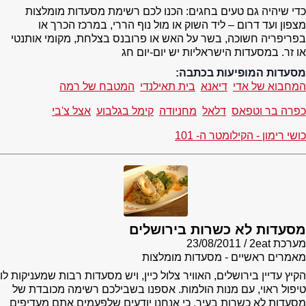
כדי שיהיה גם טעים בחגים: הכנו לכם רשימת מסעדות מומלצות
מצפון ועד דרום – ליד השוק או מול נוף הררי, במרכז הכרך או
בפריפריה חשוכה, בשר על האש או פרובנס בצלחת, מקומי אותנטי
או זר. במסעדות הישראליות יש יום-יום חג
מסעדות המופיעות בכתבה:
המחבוא של אדי
דיאנא
בית תאילנדי
המטבח של רמה
כפרה בר וטפאס
דלאל
מחניודה
קימל בגלבוע
אצל צ'בי
כושי רימון - הקילומטר ה- 101
מסעדות לא כשרות בירושלים
מערכת 2eat
23/08/2011
מאמרים ראשיים - מסעדות מומלצות
הקיץ עדיין בירושלים, האוויר צלול כיין, ויש מסעדות רבות שמעניקות לו
טיפול ראוי, עם מנות הולמות. אספנו בשבילכם רשימה מכובדת של
מסעדות לא כשרות בעיר, כי אנחנו יודעים שלפעמים אתם מעדיפים