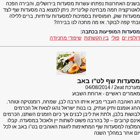
בשנים האחרונות נפתחו עשרות מסעדות בירושלים, והבירה הפכה
לאטרקציה חמה מבחינה קולינרית. ניתן למצוא בה מסעדות שף לצד
מסעדות שוק, חומוסיות בסמיכות למסעדות עדתיות, ברים ללילה
ובתי קפה לבוקר. אז מה מחכה לנו בבירה?
מסעדות המופיעות בכתבה:
דולפין ים
פולי
בין הקשתות
שיפודי מחניודה
מסעדות שף לט"ו באב
מערכת 2eat
04/08/2014
מאמרים ראשיים - ארוחת השבוע
חג האהבה העברי מביא איתו הרבה לבן, שמחה, רומנטיקה וטוהר.
החג אומנם ותיק ועתיק, בו בנות ישראל נהגו לצאת אל הכרמים
לבושות בלבן, ולתת את ליבן לבנים אך כיום הזמנים השתנו, הכרמים
אינם קרובים – קל בהרבה פשוט לשתות יין ולאכול במסעדה. קבלו
המלצה למסעדות שף המתאימות לזוגות האוהבים בט"ו באב או לכל
יום אחר במהלך השנה