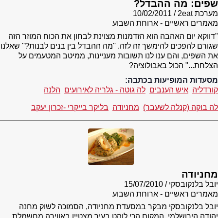
שפים: מה ההבדל?
מערכת 2eat
10/02/2011
מאמרים ראשיים - ארוחת השבוע
"דווקא יום האהבה הוא הזדמנות מצוינת לבחון את הכוח המוזר הזה
שגורם להפכים להימשך זה לזה. ''מה ההבדל בין בנים לבנות?'' שאלנו
את השפים, והם ענו לנו תשובות מעניינות, ממיטב המטעמים על
הצלחת..." הכול באבולוציה?
מסעדות המופיעות בכתבה:
קורדליה
איש הענבים
לה גוטה - גלריה לאירועים
הלנה
לה בוקה (קנלה לשעבר)
מחניודה
בליקר בייקרי -זכרון יעקב
מחניודה
יובל בלנקובסקי
15/07/2010
מאמרים ראשיים - ארוחת השבוע
יובל בלנקובסקי מבקר במסעדת מחניודה, הסמוכה לשוק מחנה
יהודה הירושלמי. המקום הכי לוהט בעיר מצטיין באווירה מחשמלת,