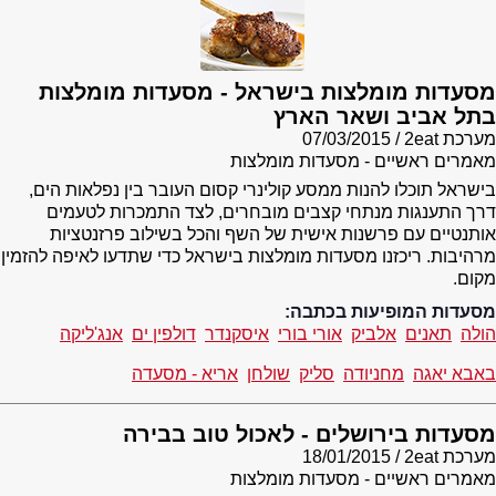
מסעדות מומלצות בישראל - מסעדות מומלצות
בתל אביב ושאר הארץ
מערכת 2eat
07/03/2015
מאמרים ראשיים - מסעדות מומלצות
בישראל תוכלו להנות ממסע קולינרי קסום העובר בין נפלאות הים,
דרך התענגות מנתחי קצבים מובחרים, לצד התמכרות לטעמים
אותנטיים עם פרשנות אישית של השף והכל בשילוב פרזנטציות
מרהיבות. ריכזנו מסעדות מומלצות בישראל כדי שתדעו לאיפה להזמין
מקום.
מסעדות המופיעות בכתבה:
הולה
תאנים
אלביק
אורי בורי
איסקנדר
דולפין ים
אנג'ליקה
באבא יאגה
מחניודה
סליק
שולחן
אריא - מסעדה
מסעדות בירושלים - לאכול טוב בבירה
מערכת 2eat
18/01/2015
מאמרים ראשיים - מסעדות מומלצות