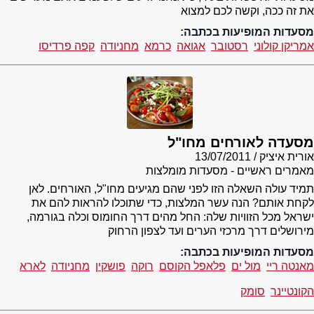
את זה ככה, וקשה לכם למצוא
מסעדות המופיעות בכתבה:
אמריקן קולוני
רסטובר
אגואה
כרמא
מחניודה
קפה פרדיסו
מסעדה לאורחים מחו"ל
אורית איציק
13/07/2011
מאמרים ראשיים - מסעדות מומלצות
תמיד עולה השאלה הזו לפני שהם מגיעים מחו"ל, האורחים. לאן
לקחת אותם? הנה עשר המלצות, כדי שתוכלו להראות להם את
ישראל מכל הזוויות שלה: החל מהים דרך החומוס וכלה בגורמה,
מירושלים דרך מרכזי הערים ועד לצפון הרחוק
מסעדות המופיעות בכתבה:
מאנטה ריי
מול ים
פלאפל הקוסם
רוקה
פושקין
מחניודה
לארא
הקונטיינר
סומק