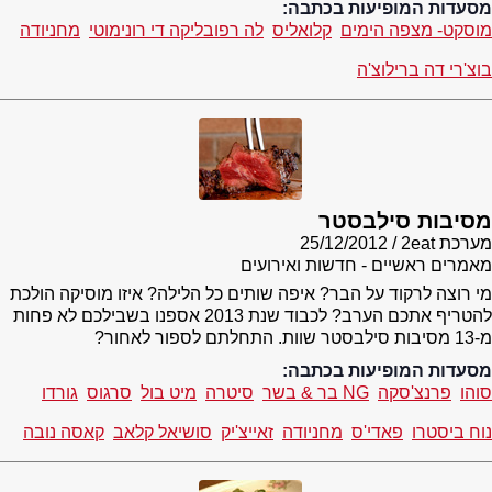
מסעדות המופיעות בכתבה:
מוסקט- מצפה הימים
קלואליס
לה רפובליקה די רונימוטי
מחניודה
בוצ'רי דה ברילוצ'ה
מסיבות סילבסטר
מערכת 2eat
25/12/2012
מאמרים ראשיים - חדשות ואירועים
מי רוצה לרקוד על הבר? איפה שותים כל הלילה? איזו מוסיקה הולכת
להטריף אתכם הערב? לכבוד שנת 2013 אספנו בשבילכם לא פחות
מ-13 מסיבות סילבסטר שוות. התחלתם לספור לאחור?
מסעדות המופיעות בכתבה:
סוהו
פרנצ'סקה
NG בר & בשר
סיטרה
מיט בול
סרגוס
גורדו
נוח ביסטרו
פאדי'ס
מחניודה
זאייצ'יק
סושיאל קלאב
קאסה נובה