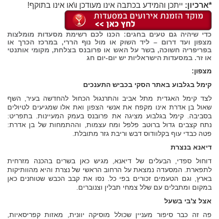
*ארכיון:
ייתכן והמידע בכתבה אינו מעודכן ו\או אינו בתוקף!
כדי שיהיה גם טעים בחגים: הכנו לכם רשימת מסעדות מומלצות
מצפון ועד דרום – ליד השוק או מול נוף הררי, במרכז הכרך או
בפריפריה חשוכה, בשר על האש או פרובנס בצלחת, מקומי אותנטי
או זר. במסעדות הישראליות יש יום-יום חג
מצפון:
קימל בגלבוע באתר הסקי בכביש התענכים
לצד קימל האגדית מתל אביב והתרנגול הכחול להחדשה בעיר, השף
שאול בן אדרת אינו מקפח את אנשי הצפון ואת אלו שמגיעים לטיולים
בסביבה. קימל בגלבוע מציגה את פרובנס בעמק המעיינות. בתפריט:
נתח קצבים גדול ברוטב פלפל ומח עצמות, וההתמחות של בן אדרת:
פטה כבדי עוף בקלוודוס דבש וריבת גזר מתובלת.
דיאנא בנצרת
דוחול ספדי, הבעלים של דיאנא, מגיש כאן בשרים בהכנה מזרחית
לתפארת. המסעדה נמצאת על הרחוב הראשי של נצרת והיא מהוותיקות
בארץ, וגם הטעמים זכורים בפי כל. נסו את קבב הכבש שטוחנים כאן
במקום ומתבלים עם שלל צמחי תבלין וצנוברים.
אצל צ'בי בשעל
פה זה כבר סיפור מעניין שכולל מוסיקה יוונית, מאזות קפריסאיות,