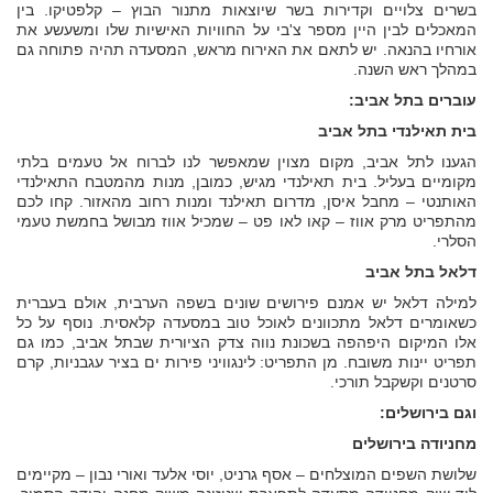
בשרים צלויים וקדירות בשר שיוצאות מתנור הבוץ – קלפטיקו. בין
המאכלים לבין היין מספר צ'בי על החוויות האישיות שלו ומשעשע את
אורחיו בהנאה. יש לתאם את האירוח מראש, המסעדה תהיה פתוחה גם
במהלך ראש השנה.
עוברים בתל אביב:
בית תאילנדי בתל אביב
הגענו לתל אביב, מקום מצוין שמאפשר לנו לברוח אל טעמים בלתי
מקומיים בעליל. בית תאילנדי מגיש, כמובן, מנות מהמטבח התאילנדי
האותנטי – מחבל איסן, מדרום תאילנד ומנות רחוב מהאזור. קחו לכם
מהתפריט מרק אווז – קאו לאו פט – שמכיל אווז מבושל בחמשת טעמי
הסלרי.
דלאל בתל אביב
למילה דלאל יש אמנם פירושים שונים בשפה הערבית, אולם בעברית
כשאומרים דלאל מתכוונים לאוכל טוב במסעדה קלאסית. נוסף על כל
אלו המיקום היפהפה בשכונת נווה צדק הציורית שבתל אביב, כמו גם
תפריט יינות משובח. מן התפריט: לינגוויני פירות ים בציר עגבניות, קרם
סרטנים וקשקבל תורכי.
וגם בירושלים:
מחניודה בירושלים
שלושת השפים המוצלחים – אסף גרניט, יוסי אלעד ואורי נבון – מקיימים