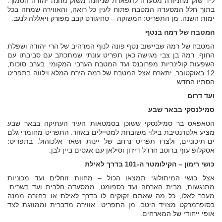
ליד שוק מחניודה מסעדה לתפארת שניזונה משוק מחנה יהודה הסמוך.
בתוך חלל המסעדה המטבח פתוח לעין כל רואה, והאווירה שמחה בכל
ימות השנה. מן התפריט: חמשוקה – טחיגורט קבב מפורק ויאללה לנגב.
המטבח של רמה בנטף
המטבח של רמה שביישוב נטף פונה לנוף המרהיב של הרי יהודה ושפלת
החוף. רמה בן צבי מגישה כאן תפריט עונתי שמתכתב עם סביבתו עם
השפעות קולינריות מפרובנס ועד המטבח הערבי המקומי. בערב סוכות,
12 באוקטובר, יתארח אצל המטבח של רמה הירח המלא וילווה בתפריט
הסתיו החדש.
ועד דרום
סמילנסקי בבאר שבע
הטאפאס בר סמילנסקי ששוכן בסמטאות העיר העתיקה בבאר שבע
מציע אלטרנטיבת בילוי משובחת למטיילים באזור. התפריט מחומרי גלם
ים-תיכוניים, ולצדו תפריט נרחב של יינות ושאר אלכוהול. בתפריט:
אסקלופ עוף ברוטב חרדל דיז'ון וסילאן עם אגסים ביין לבן.
כושי רימון – הקילומטר ה-101 בדרך לאילת
אצל כושי המיתולוגי תמצאו הכול – מחוות זוחלים ועד מכוניות
מתנגשות, מבית הארחה ועד כספומט, ממסעדה חלבית ועד בשרית.
מעבר לאלו, כל מה שאתם זקוקים לו בדרך לאילת או בחזרה ממנה
בסופרמרקט מצויד היטב. מן התפריט: אווירה מדברית וממוזגת לצד
אופי ייחודי של המארחים.