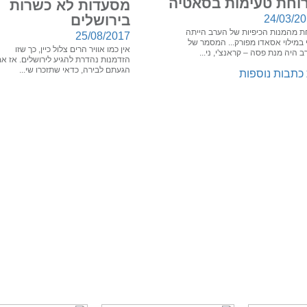
וחת טעימות בסאטיה
מסעדות לא כשרות
בירושלים
24/03/2
ת מהמנות הכיפיות של הערב הייתה
25/08/2017
 במילוי אסאדו מפורק... המסמר של
אין כמו אוויר הרים צלול כיין, כך שזו
 היה מנת פסה – קראנצ'י, ני...
הזדמנות נהדרת להגיע לירושלים. אז א
הגעתם לבירה, כדאי שתזכרו שי...
כתבות נוספות