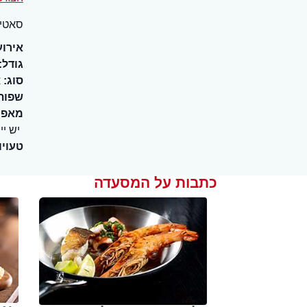
סאטיה
אירוע
גודל:
סוג:
א
שפות
מאפיי
יש יין
טעויו
כתבות על המסעדה