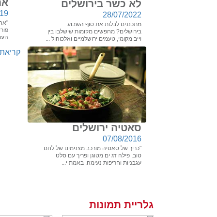
אר
לא כשר בירושלים
019
28/07/2022
"אח
מתכננים לבלות את סוף השבוע
פורי
בירושלים? מחפשים מקומות שישלבו בין
הערב
וייב מקומי, טעמים ירושלמיים ואלכוהול ...
קריאת 
סאטיה ירושלים
07/08/2016
"כריך של סאטיה מורכב מצנימים של לחם
טוב, פילה דג ים מטוגן ופריך עם סלט
עגבניות וחריפות נעימה. באמת י...
גלריית תמונות