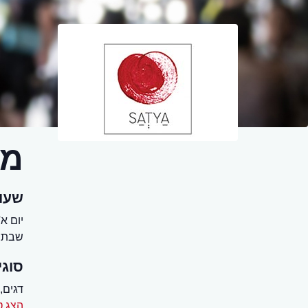
מס
שעו
יום א' - יום ו' 
שבת 12:30 - אחרון הלקוח
סוגי
דגים,
הצג ט