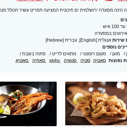
 הינה מסעדה ירושלמית ים תיכונית המציעה תפריט עשיר הכולל מנות 
ים
עד 100 איש
ירועים במסעדה
 שירות
אנגלית [English], עברית [Hebrew]
נים נוספים
מזגן
מקום רומנטי
מתאים לדייט
פתוח בשבת
ת נפוצות
סאטיה
סטיה
סטאיה
xtyhv
סאתיה
סאטיא