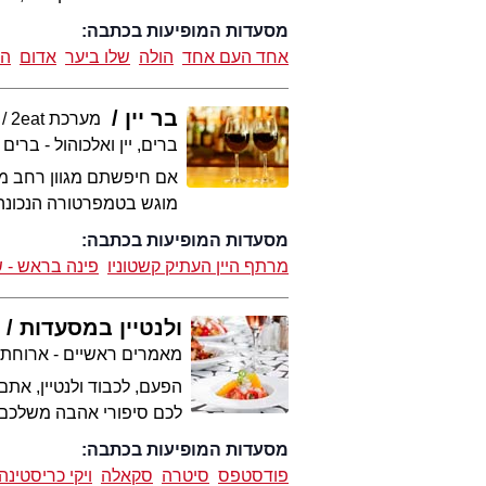
מסעדות המופיעות בכתבה:
אחד העם אחד
הולה
שלו ביער
אדום
הל
בר יין
מערכת 2eat
ברים, יין ואלכוהול - ברים
אם חיפשתם מגוון רחב מאד
מוגש בטמפרטורה הנכונה,
מסעדות המופיעות בכתבה:
מרתף היין העתיק קשטוניו
פינה בראש - ש
ולנטיין במסעדות
מאמרים ראשיים - ארוחת
הפעם, לכבוד ולנטיין, את
לכם סיפורי אהבה משלכם
מסעדות המופיעות בכתבה:
פודסטפס
סיטרה
סקאלה
ויקי כריסטינה