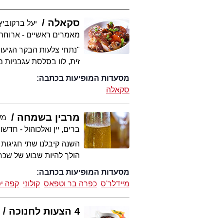
סקאלה
יעל ברקוביץ'
מאמרים ראשיים - ארוחת
"נתחי צלעות הבקר הגיעו
זית, לוו בסלסת עגבניות מ
מסעדות המופיעות בכתבה:
סקאלה
מרבין בשמחה
מער
ברים, יין ואלכוהול - חדשו
השנה קיבלנו שתי חגיגות 
הולך להיות שבוע של שכר
מסעדות המופיעות בכתבה:
מיידלר'ס
כפרה בר וטפאס
קולוני
קפה י
4 הצעות לחנוכה