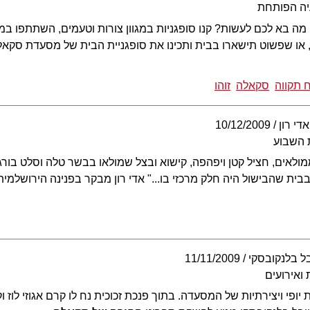
יה הפותחת
מה בא לכם לעשות? קנו סופגניות במגוון צורות וטעמים, השתתפו במ
, או שפשוט תישארו בבית ותכינו את סופגניית הבית של מסעדת סקאל
ח תקווה
סקאלה
זוהו
אדי רון
10/12/2009
 השבוע
מולאים, חציל קטן ויפהפה, קישוא ובצל שמולאו בבשר טלה וסלט בורג
בית שהבישול היה חלק מרכזי בו..." אדי רון מבקר בפנינה הירושלמית
בל בלנקובסקי
11/11/2009
ואירועים
יופי ויצירתיות של המסעדה. בתוך פנכת זכוכית נח לו קרם אגוזי לוז 