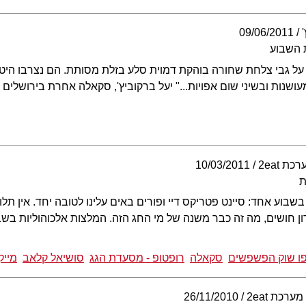
09/06/2011
 השבוע
 על גבי צלחת שחורה בוהקת דמוית סלע בזלת מסותת. הם נצרבו היטב,
עושנות ובשיני שום אפויות..." יעל ברקוביץ', סקאלה אחרת בירושלים
כת 2eat
10/03/2011
ת
בשבוע אחד: סיינט פטריקס דיי ופורים באים עלינו לטובה יחד. אין ת
ון חושים, מה זה כבר משנה של מי החג הזה. המלצות אלכוהוליות בש
פו שוק הפשפשים
סקאלה
רופטופ - מסעדת הגג
סושיאל קלאב
מייק
מערכת 2eat
26/11/2010