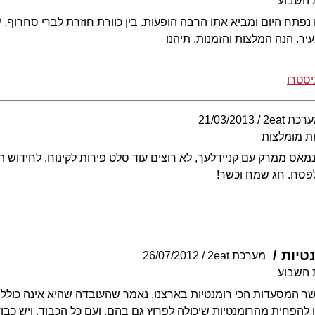
 השבוע
פתח היום ומביא אתו הרבה הופעות. בין כוורת חוזרת לברי סחרוף, של
ר. הנה המלצות והזמנות, תיהנו
סטרו
רכת 2eat
21/03/2013
ת מומלצות
נמאס ממרק עם קניידלעך, לא רוצים עוד סלט פירות לקינוח. לחידוש ה
פסח. חג שמח וכשר!
טיות
מערכת 2eat
26/07/2012
 השבוע
 המסעדות הכי רומנטיות בארצנו, נאמר שהעובדה שהיא אינה כוללת ש
ן להפחית מהרומנטיות שיכולה לפרוץ גם בהם. ועם כל הכבוד, ויש כבוד