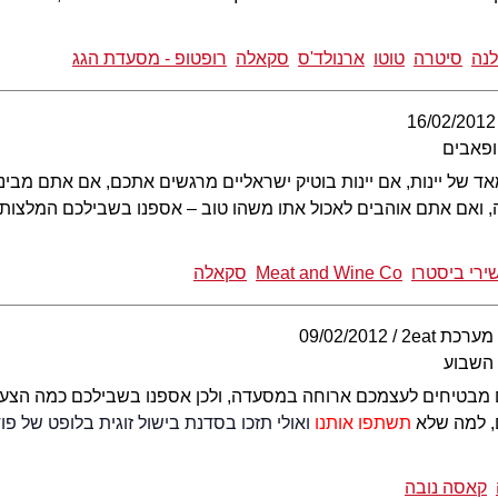
נה
סיטרה
טוטו
ארנולד'ס
סקאלה
רופטופ - מסעדת הגג
16/02/2012
 ופאבים
 של יינות, אם יינות בוטיק ישראליים מרגשים אתכם, אם אתם מבינים 
 ואם אתם אוהבים לאכול אתו משהו טוב – אספנו בשבילכם המלצות ל
ירי ביסטרו
Meat and Wine Co
סקאלה
מערכת 2eat
09/02/2012
 השבוע
ם מבטיחים לעצמכם ארוחה במסעדה, ולכן אספנו בשבילכם כמה הצעות
, למה שלא
תשתפו אותנו
ואולי תזכו בסדנת בישול זוגית בלופט של פ
קאסה נובה