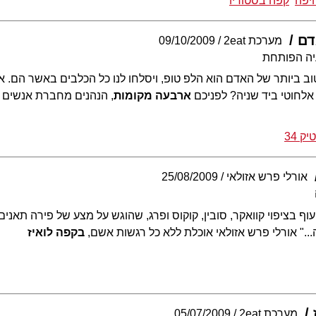
חיפה
קפה בסטודיו
דם
מערכת 2eat
09/10/2009
יה הפותחת
200, חברו הטוב ביותר של האדם הוא הלפ טופ, ויסלחו לנו כל הכלבים באשר 
אלחוטי ביד שניה? לפניכם
ארבעה מקומות
, הנהנים מחברת אנשים 
יק 34
אורלי פרש אזולאי
25/08/2009
עוף בציפוי קוואקר, סובין, קוקוס ופרג, שהוגש על מצע של פירה תאני
." אורלי פרש אזולאי אוכלת ללא כל רגשות אשם,
בקפה לואיז
מערכת 2eat
05/07/2009