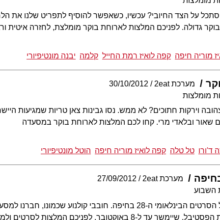
ת מומלצות
תכל על הצד החיובי? עכשיו, כשאפשר להוסיף לתפריט שלנו את הל
וקר גדולה. לפניכם המלצות לארוחת בוקר מומלצת, לחזרה איטית ור
ז מוריה חיפה
קפה לואיז רמת החייל
קלמה
יבנה מונטיפיורי
קר
מערכת 2eat
30/10/2012
ת מומלצות
ובה וירקות חתוכים? לא ממש. נסו גבינות צאן טריות שמגיעות הייש
ם שאור ובלאדי מרי. קחו לכם המלצות לארוחת בוקר במסעדה
 ד'ורו
טל טלה
קפה לואיז מוריה חיפה
הוטל מונטיפיורי
חיפה
מערכת 2eat
27/09/2012
 השבוע
ביום שבת ייפתח פסטיבל הסרטים הבינלאומי ה-28 בחיפה. חובבי קולנו
ל-8 באוקטובר. לפניכם המלצות לסרטים ולמסעדות