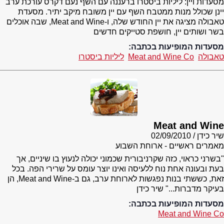
מסעדות ויין: ליליות ביסטרו ברעננה עם השף נעם דקרס עורכת ערב
יינן שכולל מנות ממטבח השף עם יין משובח מיקב יתיר. מסעדת
טאבולה מציגה את יין החודש שלה, ו-Meat and Wine, שבה אוכלים
בשר ושותים יין, חושפת סטייקים חדשים
מסעדות המופיעות בכתבה:
טאבולה
Meat and Wine Co
ליליות ביסטרו
Meat and Wine
שיר כידן
02/09/2010
מאמרים ראשיים - ארוחת השבוע
"בשרני כראוי, כזה שקרניבורית שכמוני יכולה לנעוץ בו שיניים, אך
בעת ובעונה אחת נוח ללעיסה ואינו יוצר עומס על שרירי הפה. בכל
זאת, כששתי בנות נפגשות לארוחת ערב, גם ב-Meat and Wine, הן
בעיקר מדברות..." שיר כידן
מסעדות המופיעות בכתבה:
Meat and Wine Co