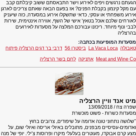
הגעתם נרגשים ויפים לאירוע וישר התבאסתם ששוב קיבלתם קבב
עם מקל קינמון בקבלת הפנים? אז בפעם הבאה שאתם צריכים לארגן
אירוע משפחתי או עסקי, כדאי שתשקלו אירוע במסעדה, כזה שיעניק
לאורחים שלכם אוכל בטאץ' אישי של השף, אווירה אינטימית, שירות
לבבי ונוף מיוחד. ריכזנו עבורכם המלצה על מסעדות לאירועים
בהרצליה
מסעדות המופיעות בכתבה:
טאבולה
La Vaca Loca
ביסטרו 56
דרבי בר דגים הרצליה פיתוח
Meat and Wine Co
אתניקה
לחם בשר הרצליה
מיט אנד וויין הרצליה
שפרה צח
13/09/2018
מסעדות כשרות - פשוט מוכשרת
"שלושה נתחוני טונה אדומה על שיפודים, צרובים בחוץ
ואדומים-עסיסיים מבפנים, מתובלים באיולי אריסה ואיולי שום, על
מצע קרם אבוקדו, מעוטרים בעלעלי מיקרו ופרוסות צ'ילי. יופי של מנה