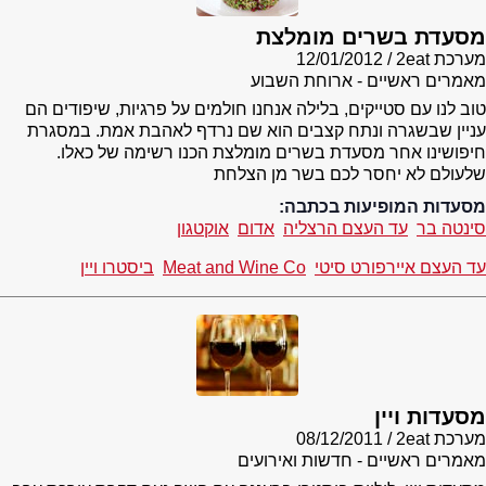
מסעדת בשרים מומלצת
מערכת 2eat
12/01/2012
מאמרים ראשיים - ארוחת השבוע
טוב לנו עם סטייקים, בלילה אנחנו חולמים על פרגיות, שיפודים הם
עניין שבשגרה ונתח קצבים הוא שם נרדף לאהבת אמת. במסגרת
חיפושינו אחר מסעדת בשרים מומלצת הכנו רשימה של כאלו.
שלעולם לא יחסר לכם בשר מן הצלחת
מסעדות המופיעות בכתבה:
סינטה בר
עד העצם הרצליה
אדום
אוקטגון
עד העצם איירפורט סיטי
Meat and Wine Co
ביסטרו ויין
מסעדות ויין
מערכת 2eat
08/12/2011
מאמרים ראשיים - חדשות ואירועים