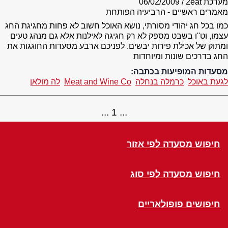
מערכת 2eat
06/02/2009
מאמרים ראשיים - הרביעיה הפותחת
כמו בכל חג יהודי מסורתי, נושא האוכל חשוב לא פחות מחגיגת החג
עצמו, וט''ו בשבט מספק לא רק חגיגה לאילנות אלא גם מנהג טעים
ומתוק של אכילת פירות יבשים. לפניכם ארבע מסעדות החוגגות את
החג בדרכים שונות ומיוחדות
מסעדות המופיעות בכתבה:
לגעת באוכל
כרמלה בנחלה
Meat and Wine Co
לה מולאן
1
חיפוש מסעדה לפי אזור
חיפוש מסעדה לפי סוג
חיפושים פופולאריים