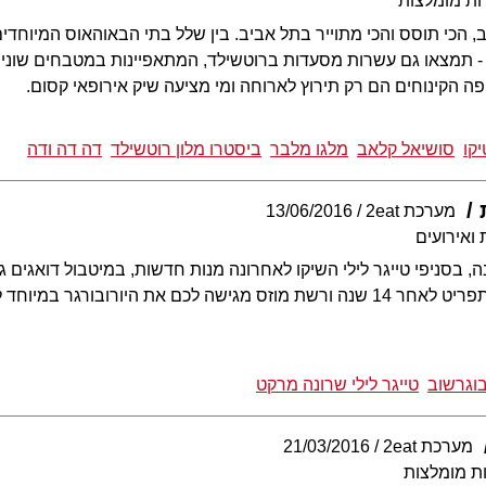
ות מומלצות
 הכי תוסס והכי מתוייר בתל אביב. בין שלל בתי הבאוהאוס המיוחד
 - תמצאו גם עשרות מסעדות ברוטשילד, המתאפיינות במטבחים שונים
ה הקינוחים הם רק תירוץ לארוחה ומי מציעה שיק אירופאי קסום.
קו
סושיאל קלאב
מלגו מלבר
ביסטרו מלון רוטשילד
דה דה ודה
מערכת 2eat
13/06/2016
ואירועים
, בסניפי טייגר לילי השיקו לאחרונה מנות חדשות, במיטבול דואגים 
הספרדית מחדשת את התפריט לאחר 14 שנה ורשת מוזס מגישה לכם את היורו
וגרשוב
טייגר לילי שרונה מרקט
מערכת 2eat
21/03/2016
ת מומלצות