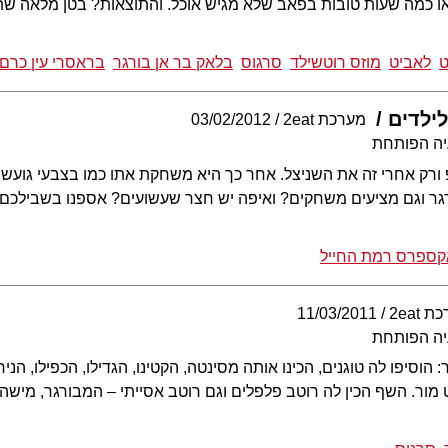
, או כמה שעות טובות בפאב שלא מגיש אוכל. והתוצאות? בטן מלאה 
ט
לאביט
מוזס רוטשילד
סרגוס
בלאק בר אן בורגר
בראסרי עין כרם
ילדים
מערכת 2eat
03/02/2012
יה הפותחת
רק אחרי זה את השניצל. אחר כך היא משחקת אתו כמו בצבעי גועש, 
גר וגם מציעים משחקים? ואיפה יש חצר שעשועים? אספנו בשבילכם 
קספרס רמת החייל
 2eat
11/03/2011
יה הפותחת
וסיפו לה טוגנים, הכינו אותה מסינטה, הקטינו, הגדילו, הכפילו, הני
נט מור. השף הכין לה רוטב פלפלים וגם רוטב אסייתי – המבורגר, מישהו