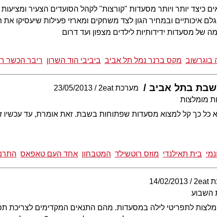
ם כיצד יותר ויותר מסעדות "קורצות" לקהל הסועדים הצעיר ומציעות 
ם איכותיים ובמחיר הגון לצד משחקים ומארזי פעילות שיעסיקו את הילד
מה של מסעדות ידידותיות לילדים מצפון ועד דרום
 בוגרשוב
מקס ברנר נמל תל אביב
ביביבי הוד השרון
ריבר הכשר רמ
שבת בתל אביב
מערכת 2eat
23/05/2013
ת מומלצות
 כל כך קל למצוא מסעדות שפתוחות בשבת. זאת אומרת, עד עכשיו זה
נמי
בית תאילנדי
מוזס רוטשילד
המטבחון
אחד העם טאפאס
התרנג
2ea
14/02/2013
 השבוע
המלצות לתפריטי לילה במסעדות. מהם התנאים המקדימים לצריכת תפ