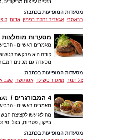
רגליים עייפות מריקודים
מסעדות המופיעות בכתבה:
בראסרי
אגאדיר נחלת בנימין
אדום
לופ
מסעדות מומלצות ל
מאמרים ראשיים - הרביע
קודם היא מבקשת קטשופ ו
מסעדה גם מכינים המבור
מסעדות המופיעות בכתבה:
צל תמר
מוזס רוטשילד
אסתושה
שגב א
4 המבורגרים
מערכת
מאמרים ראשיים - הרביע
מה לא עשו לקציצת הבשר: ה
בייקון, פטריות, בצל וסיי
מסעדות המופיעות בכתבה: