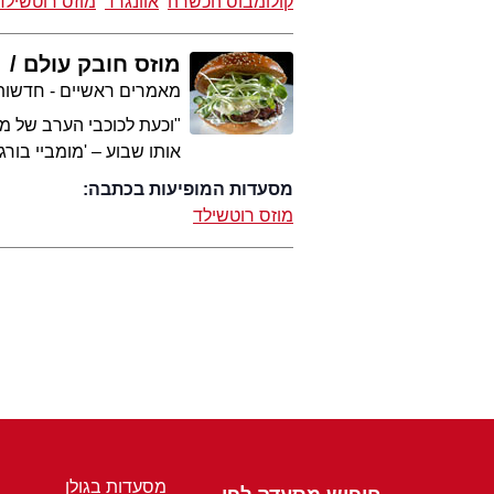
קולומבוס הכשרה
אוונגרד
מוזס רוטשילד
מוזס חובק עולם
מאמרים ראשיים - חדשות 
"וכעת לכוכבי הערב של מו
אותו שבוע – 'מומביי בור
מסעדות המופיעות בכתבה:
מוזס רוטשילד
מסעדות בגולן