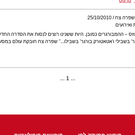
סרגוס
שפרה צח
25/10/2010
ואירועים
זס – ההמבורגרים כמובן. היות ששנינו רוצים לנסות את הסדרה החדש
גר' בשבילי ו'אטאטורק בורגר' בשבילו..." שפרה צח חובקת עולם במס
1