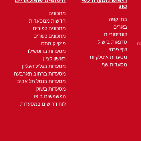
חיפוש מסעדה לפי
חיפושים פופולאריים
סוג
מתכונים
בתי קפה
חדשות ממסעדות
בארים
מתכונים לפורים
קונדיטוריות
מתכונים כשרים
סדנאות בישול
ה
פנקייק מתכון
שף פרטי
מסעדות ברוטשילד
מסעדות איטלקיות
ראשון לציון
מסעדות שף
מסעדות בגליל העליון
מסעדות ברחוב הארבעה
מסעדות בנמל תל אביב
מסעדות בשוק
הפשפשים ביפו
לוח דרושים במסעדות