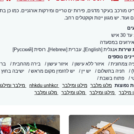
ט מורכב בעיקר מדגים, פירות ים טריים ומירקות אורגניים. כמו כן בת
ועוד. יש מגוון יינות וקוקטלים רחב.
ים
עד 30 איש
ירועים במסעדה
 שירות
אנגלית [English], עברית [Hebrew], רוסית [Русский]
נים נוספים
יה צמחונית
איזור ללא עישון
איזור עישון
בירה מהחבית
בר 
חניה בתשלום
יש יין
יש להזמין מקום מראש
ישיבה בחוץ
י
פתוח בשבת
ת נפוצות
מלגו מלבר
מילגן ומילבר
nhkdu unhkcr
מילבר ומילגו
ו מילבר
מילגו ומילבר
מלגו ומילבר
מלגו ומלבר