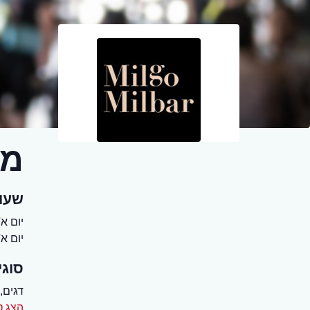
מס
שעו
יום א' - שב
יום א' - שבת 0
סוגי
דגים,
הצג ט