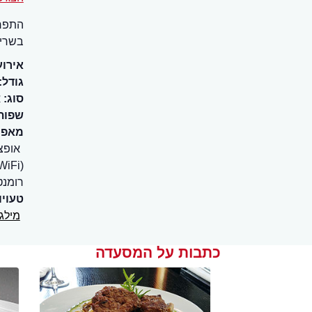
התפרי
בשרים 
אירוע
גודל:
סוג:
א
שפות
מאפיי
אופצ
(WiFi)
רומנט
טעויו
מילג
כתבות על המסעדה