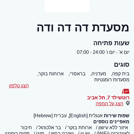
מסעדת דה דה ודה
שעות פתיחה
יום א' - יום ו' 24:00 - 07:00
סוגים
בית קפה,
מעדניה,
בראסרי,
ארוחות בוקר,
מסעדות רומנטיות
הצג טלפון
רוטשילד 7
,
תל אביב
הצג על המפה
שפות שירות
אנגלית [English], עברית [Hebrew]
מאפיינים נוספים
איזור ללא עישון
ארוחת בוקר
בר אלכוהול
חיבור
לאינטרנט (WiFi)
יש יין
ישיבה בחוץ
מזגן
מקום רומנטי