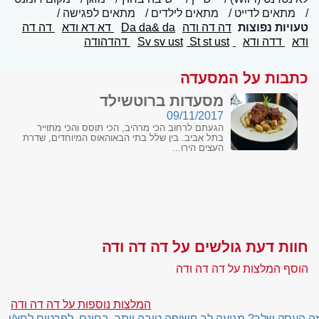
מתאים לדייט
מתאים לילדים
מתאים לפגישה
טעויות נפוצות
דה דה ודה
Da da& da
דא דא ודא
דה דה
ודא
דדה ודא
Sv sv ust
St st ust
דהדהודה
כתבות על המסעדה
מסעדות ברוטשילד
09/11/2017
הגעתם לרחוב הכי מרהיב, הכי תוסס והכי מתוייר
בתל אביב. בין שלל בתי הבאוהאוס המיוחדים, שדרת
העצים הירו...
חוות דעת גולשים על דה דה ודה
הוסף המלצות על דה דה ודה
המלצות נוספות על דה דה ודה
זה העסק שלך? מגיעה לך חשיפה טובה יותר, בחינם. לפרטים לחץ/י