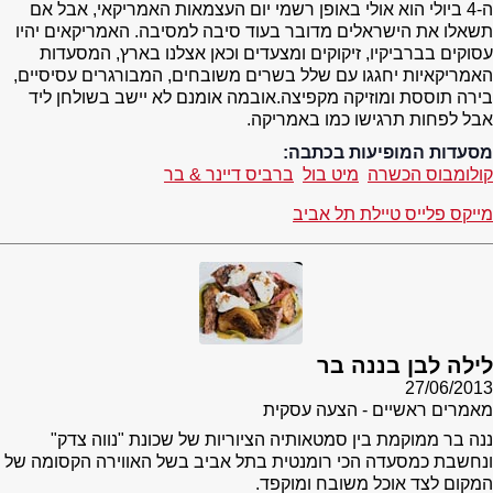
ה-4 ביולי הוא אולי באופן רשמי יום העצמאות האמריקאי, אבל אם
תשאלו את הישראלים מדובר בעוד סיבה למסיבה. האמריקאים יהיו
עסוקים בברביקיו, זיקוקים ומצעדים וכאן אצלנו בארץ, המסעדות
האמריקאיות יחגגו עם שלל בשרים משובחים, המבורגרים עסיסיים,
בירה תוססת ומוזיקה מקפיצה.אובמה אומנם לא יישב בשולחן ליד
אבל לפחות תרגישו כמו באמריקה.
מסעדות המופיעות בכתבה:
קולומבוס הכשרה
מיט בול
ברביס דיינר & בר
מייקס פלייס טיילת תל אביב
לילה לבן בננה בר
27/06/2013
מאמרים ראשיים - הצעה עסקית
ננה בר ממוקמת בין סמטאותיה הציוריות של שכונת "נווה צדק"
ונחשבת כמסעדה הכי רומנטית בתל אביב בשל האווירה הקסומה של
המקום לצד אוכל משובח ומוקפד.