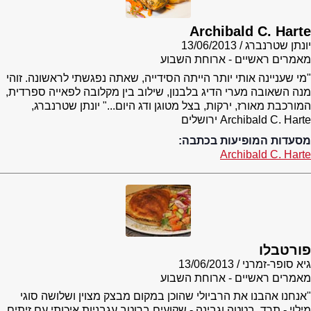
Archibald C. Harte
יונתן שטרנברג
13/06/2013
מאמרים ראשיים - ארוחת השבוע
"מי שעניינה אותי יותר הייתה הסידייה, שאתה נפגשתי לראשונה. זוהי
מנה השאובה מערי הדיג בלבנון, שילוב בין מקלובה לפאייה ספרדית,
המורכבת מאורז, ירקות, בצל מטוגן ודג היום..." יונתן שטרנברג,
Archibald C. Harte ירושלים
מסעדות המופיעות בכתבה:
Archibald C. Harte
פורטבלו
גיא סופר-זמרני
13/06/2013
מאמרים ראשיים - ארוחת השבוע
"אנחנו אהבנו את הרביולי שהוכן במקום מבצק מצוין ושלושה סוגי
מילוי - תרד, בטטה וגבינה - שקועים ברוטב עגבניות איכותי עם זיתים