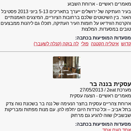
מאמרים ראשיים - ארוחת השבוע
בעיר העתיקה של ירושלים ייערך בתאריכים 5-13 ביוני 2013 פסטיבל
האור. בין השיטוטים שלכם ברחובות הציוריים, המיצגים האמנותיים
והקרנות הווידיאו על חומות העיר העתיקה, תוכלו גם ליהנות ממבצעים
טובים במסעדות. המלצות
מסעדות המופיעות בכתבה:
קדוש
איטליה הקטנה
פולי
לה בוקה (קנלה לשעבר)
עסקית בננה בר
מערכת 2eat
27/05/2013
מאמרים ראשיים - הצעה עסקית
ארוחת צהריים עסקית בחצר הנעימה של ננה בר בשכונת נווה צדק
בתל אביב – וכל טרדות היום יחלפו להן. עם מנות מפתות ומבריקות
שבשבילן שווה להגיע גם מרחוק
מסעדות המופיעות בכתבה:
אחד העם אחד