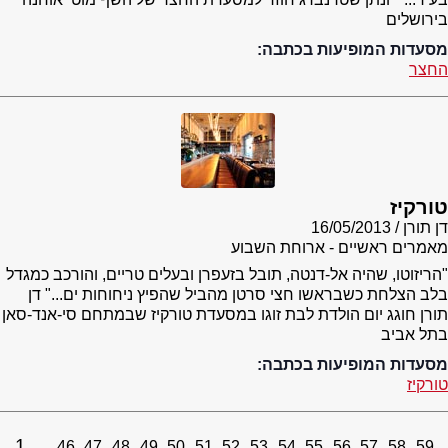
בירושלים
מסעדות המופיעות בכתבה:
החצר
טורקיז
דן תורן
16/05/2013
מאמרים ראשיים - ארוחת השבוע
"הריזוטו, שהיה אל-דנטה, תובל בזעפרן ובעלים טריים, והורכב כמגדל
בלב הצלחת כשבראשו חצי סרטן מהביל שהפיץ ניחוחות ים..." דן
תורן חוגג יום הולדת לבת זוגו במסעדת טורקיז שבמתחם סי-אנד-סאן
בתל אביב
מסעדות המופיעות בכתבה:
טורקיז
1
46
47
48
49
50
51
52
53
54
55
56
57
58
59