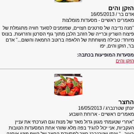
הזקן והים
אדם בר
16/05/2013
מאמרים ראשיים - מסעדות מומלצות
"מנה נדיבה של סרטנים חצויים, שמזמנים לסועד חוויה מתגמלת של
פיצוח השריון וכרייה של הזהב הלבן מתוך גוף הסרטן והזרועות. בונוס
מיוחד: טבילה מושחתת של הלאפה ברוטב החמאה והשום..." אדם
בר, הזקן והים, יפו
מסעדות המופיעות בכתבה:
הזקן והים
החצר
יונתן שטרנברג
16/05/2013
מאמרים ראשיים - ארוחת השבוע
"אחרי שטעמתי מגוון גדול מאד של מנות וגם הערכתי את עניין
העקביות, אני יכול להגיד בפה מלא שזוהי אחת המסעדות הטובות
בעיר..." יונתן שטרנברג חוזר למסעדת החצר של השף מוטי אוחנה