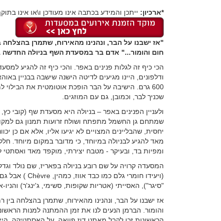
*ארכיון:
ייתכן והמידע בכתבה אינו מעודכן ו\או אינו בתוקף
"אז ישבנו על הבר, ונהנינו מהאירוח, שתמרן בהצלחה 
חום והומור..." אדם בר במסעדת השף בניולה החדשה 
הכי כיף זה לגלות פנינים באפר. והכי כיף זה להגיע למסעד
ודלפונים, היינו מגיעים לדיטה הישנה שישבה בבניין באו
600 גרם. הישיבה על הבר הופכת אוטומטית את הבילוי
שכניך לבר, וכמובן, גם עם המוזגים.
ולעניין הפנינים באפר – בניולה היא מסעדת שף (קובי כץ, 
שמתחם גן החשמל מתפתח ושולח זרועות תמנון גם למקווה
יחסית, שהבליינים המצויים לא יגיעו אליו, אלא אם כן יכ
מאד להגיע לבניולה במיוחד, כי מדובר במקום מיוחד. חלל 
ומפיות בד, ובעיקר - מטבח יצירתי, מוקפד מאד ואסתטי ל
המסעדה קרויה על שם רובע בניולה בפאריז, שם נולד וגד
(ויעידו חומרי ג
"סיגר"), האסייתי (אטריות שקופות, סשימי, ג'ינג'ר) והניו-או
אז ישבנו על הבר, ונהנינו מהאירוח, שתמרן בהצלחה בין 
והומור. הברמן הנעים לנו את זמן ההמתנה למנות הראשונות
הראשונות זכו לקבל מאתנו דוז פוואה, על האסתטיקה, היצ