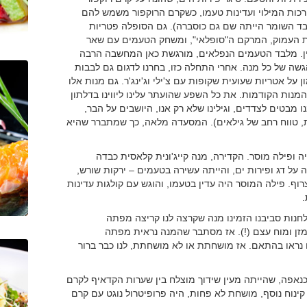
רכות המילוי ועדינות טעמו, כשקרם הרוקפור משמש להם
בד השומר הייתה שם גם כוסברה). גם הסופלה פטריות
ת העמוק, המרקם ה"סופלאי", ומשחק הטעמים עם שאר
קרם העשבים והאגס ביין. מלבד הטעמים הנפלאים, מורגשת כאן המחשבה הרבה
ה של כל מנה. אחרי התחלה כזו, בחרנו לדגום גם לבבות
על אטריות שעועית שקופות עם צ'ילי וג'ינג'ר. גם מנות אלו
ות הקודמות. את כל השפע שהועתר עלינו ליווינו בדלתון
 הגנבנו מבטים לצדדים, וגילינו שלא רק אנו, היושבים על הבר,
ות, טווח רחב של גילאים). המסעדה מלאה, כך שמתברר שהיא
ה ופילה מוסר. הקדירה, מנה קייג'ונית קלאסית כבדה
על דג ופירות ים, והייתה עשירה בטעמים – ירקות שורש,
צרוף. פילה המוסר היה עדין בטעמו, והוגש עם קולגות עדינות
.
חנות סביבנו הזמינו מנה שקרצה לנו קריצה מפתה
מזן ומוח עצם (!). אז מסתבר שהמנה נראית מפתה
נראו בהתאם. אז מושחתת או לא מושחתת, לנו כבר ברור
נאפה, שהייתה מעין שידוך מוצלח בין שערות הקדאיף לקרם
קינוח נוסף, מושחת לא פחות, היה פרופיטרול נוגט עם קרם