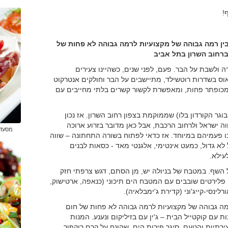
!
בין רמה גבוהה של מקצועיות לרמה גבוהה לא פחות של
ברחוב השרון בתל אביב
ה ולשבת על הבר. פעם, לפני שנים, כשהיינו צעירים
האוס בשדרות רוטשילד, מתיישבים על הבר וחולקים אנטרקוט
 למכופתר פחות, ומאפשרת לקשור קשרים בלתי מחייבים עם
בוגר הקורדון בלו) שממוקמת בצפון רחוב השרון. אז נכון
 ישראל ולרחוב הרכבת, אבל כאן מדובר בזרוע ארוכה
מסעדת
וונו פעמיהם במיוחד. אז כדאי לפתוח בשורה התחתונה – שווה
לא גדול, כמעט אינטימי, אלגנטי מאד - כסאות לבנים
עילא.
ל השף. במטבח של בניולה יש, מן הסתם, דגש צרפתי חזק
לם כמו כבד אווז, כמהין, Chèvre ) אבל גם פלירטים שובבים עם המטבח הים תיכוני (כנאפה, ארטישוק,
רלינסי-קייג'וני (קדירת ג'ימבלאיה).
רמה גבוהה של מקצועיות לרמה גבוהה לא פחות של חום
 עם קוקטייל הבית – ג'ין עם בזיליקום ונענע. המנות
ירתיות והטעם. סיגר פירות הים, שהונח על קרם רוקפור