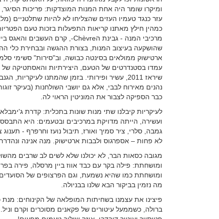
ומיקרו שומר היה אחת המנות המוצדקות: פריכות הסיגר, 
עזר כנגד טעמיו העזים שהצליחו לא להיות שתלטניים (מל
כמהין חילץ מאתנו קריאות התפעלות בזכות טעם הפטריו
מרכיבי המנה - גבינת הChèvre-, 
שהושקעה בעיצוב המנות, בצורת ההגשה ובבחירת כלי ההגש
ארטישוק ממולאים בסינטה כבושה, וב"סירות" סשימי סלמון 
עמדו בסטנדרטים של הטעם, היצירתיות והאסתטיקה של המנ
שיראז 2011, עשיר ופירותי. בזמן שהמתנו לעיקריות,
נהנים מאירוח לבבי, אלא גם יושבי השולחנות (בעיקר זוג
כבר הספיקה לצבור את המוניטין הראוי לה.
לעיקריות קיבלנו שתי מנות שונות בתכלית: קדרת ג'ימבלאי
ועשירה, הייתה מדויקת במרכיבים ובטעמים: היא התבססה 
גמבה, סלרי, ציר סמיך ואורז, תיבול נועז וחרפרף - תענוג 
לא פחות – אספרגוס ולבבות ארטישוק. מנה אנינה ונהדרת
מגובה כסאות הבר, לא יכולנו שלא לשים לב שרבים מהשול
ומושחתת: פילה בקר עם כבד אווז ביין מרסלה, פירה בפר
ומושחתת כמו שהיא נשמעת, וגם הפרצופים של הסועדים 
מה נזמין בביקור הבא שלנו בבניולה.
פיצינו את עצמנו בשחיתות המופלאה של הקינוחים: מנת כ
ברולה, כשממעל עיטורים של פקאנים מסוכרים וקרם וניל. 