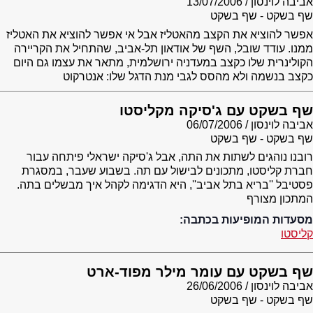
אביבה לוינסון
13/07/2006
שף בשקט - שף בשקט
אפשר להוציא את הקצב מהאטליז אבל אי אפשר להוציא את האטליז
ממנו. עודד שובל, השף של אודאון תל-אביב, שהתחיל את הקריירה
הקולינרית שלו כקצב במעדניה ירושלמית, מתאר את עצמו גם היום
כקצב בנשמה ולא מהסס לגבי מנת הדגל שלו: אנטרקוט
שף בשקט עם ג'סיקה מקליסטו
אביבה לוינסון
06/07/2006
שף בשקט - שף בשקט
רובנו נוהגים לשתות את התה, אבל ג'סיקה ישראלי פיתחה עבור
חברת קליסטו, מתכונים לבישול עם תה. בשבוע שעבר, במסגרת
פסטיבל ''בריא בתל אביב'', היא הדגימה לקהל איך מבשלים בתה.
המתכון מצורף
מסעדות המופיעות בכתבה:
קליסטו
שף בשקט עם עומר מילר מפוד-ארט
אביבה לוינסון
26/06/2006
שף בשקט - שף בשקט