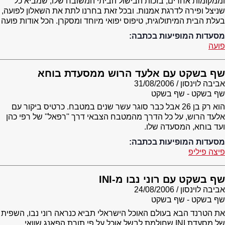
וממקומות אחרים, בזכות הבישול הביתי המשובח שלו, שמביא כל
שניצל ופירה לדרגת אמנות. ובכל זאת בחרנו לתת את השאלון לפועה,
בעלת הבית המיתולוגית, טיפוס יפואי מיוחד ומסקרן. הכל אודות פועה
מסעדות המופיעות בכתבה:
פועה
שף בשקט עם אלעד הרוש ממסעדת בוחא
אביבה לוינסון
31/08/2006
שף בשקט - שף בשקט
הוא רק בן 26 אבל כבר סוגר עשר שנים במטבח. כרטיס ביקור עם
אלעד הרוש, על כל הדרך מהמטבח הצבאי דרך ''רפאל'' של רפי כהן
ועד בוחא, המסעדה שלו.
מסעדות המופיעות בכתבה:
פיצה פיליפ
שף בשקט עם רוני נבו מ-INI
אביבה לוינסון
24/08/2006
שף בשקט - שף בשקט
את הטרנד הבא בעולם האוכל הישראלי תביא כנראה רוני נבו, השפית
של מסעדת INI שחולמת לבשל אוכל על פי תורת הפאנג שוואי.