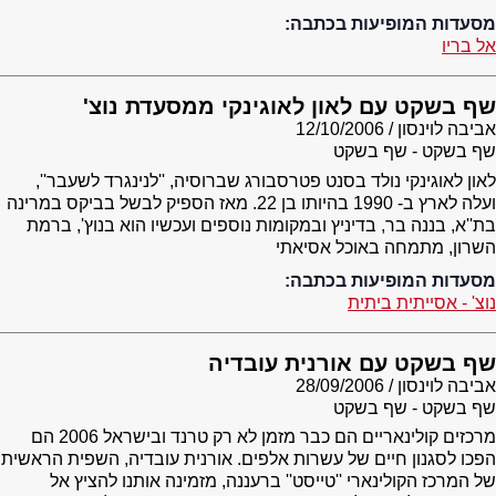
מסעדות המופיעות בכתבה:
אל בריו
שף בשקט עם לאון לאוגינקי ממסעדת נוצ'
אביבה לוינסון
12/10/2006
שף בשקט - שף בשקט
לאון לאוגינקי נולד בסנט פטרסבורג שברוסיה, ''לנינגרד לשעבר'',
ועלה לארץ ב- 1990 בהיותו בן 22. מאז הספיק לבשל בביקס במרינה
בת''א, בננה בר, בדיניץ ובמקומות נוספים ועכשיו הוא בנוץ', ברמת
השרון, מתמחה באוכל אסיאתי
מסעדות המופיעות בכתבה:
נוצ' - אסייתית ביתית
שף בשקט עם אורנית עובדיה
אביבה לוינסון
28/09/2006
שף בשקט - שף בשקט
מרכזים קולינאריים הם כבר מזמן לא רק טרנד ובישראל 2006 הם
הפכו לסגנון חיים של עשרות אלפים. אורנית עובדיה, השפית הראשית
של המרכז הקולינארי ''טייסט'' ברעננה, מזמינה אותנו להציץ אל