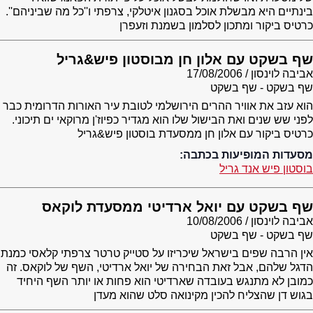
בינתיים היא מבשלת אוכל בסגנון איטלקי, צרפתי ו''כל מה שביניהם''.
כרטיס ביקור ומתכון לסלמון בשמנת וזעפרן
שף בשקט עם אלון חן מבוסטון פיש&גריל
אביבה לוינסון
17/08/2006
שף בשקט - שף בשקט
הוא עזב את אוויר ההרים הירושלמי לטובת עיר האורות הדרומית כבר
לפני שש שנים ואת הבישול שלו הוא מגדיר כפיוז'ן מרוקאי ים תיכוני.
כרטיס ביקור עם אלון חן ממסעדת בוסטון פיש&גריל
מסעדות המופיעות בכתבה:
בוסטון פיש אנד גריל
שף בשקט עם יואל ארדיטי ממסעדת לוקאס
אביבה לוינסון
10/08/2006
שף בשקט - שף בשקט
אין הרבה שפים בישראל שיכריזו על סטייק טרטר צרפתי קלאסי כמנת
הדגל שלהם, אבל זאת הבחירה של יואל ארדיטי, השף של לוקאס. זה
כמובן לא מתנגש בעובדה שארדיטי הוא פחות או יותר השף היחיד
בגוש דן שהצליח להכין מקינואה סלט שהוא מעדן