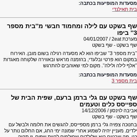
מסעדות המופיעות בכתבה:
בית תאילנדי
שף בשקט עם לילה ומחמוד חבשי מ''בית מספר
3'' ביפו
מערכת 2eat
04/01/2007
שף בשקט - שף בשקט
''בית מספר 3'' שביפו הוא לא מסעדה רגילה בשום מובן. האירוח
במקום הוא פרטי ובלעדי, בהזמנה מראש ובאווירה שלקוחה מאגדות
''אלף לילה ולילה''. מקום למי שאוהבים להתרגש
מסעדות המופיעות בכתבה:
בית מספר 3
שף בשקט עם גלי ברמן ברעם, שפית הבית של
ספייסס כלים וטעמים
אביבה לוינסון
14/12/2006
שף בשקט - שף בשקט
בחנוכה צפויה גלי ברמן מספייסס, להגשים את חלומה ולבשל עם
ילדים. מעניין יהיה לשמוע אחרי שמונה ימי החג, אם החלום נותר על
כנו. מה שבטוח הוא שלילדים שחולמים להיות שפים, זו תהיה