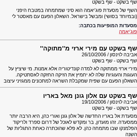
שף בשקט - שף בשקט
השף של מסעדת פוג'יאמה הוא סיני שמתמחה במטבח היפני
(ובמיוחד בסושי) ומבשל בישראל. השאלון הפעם עם מאסטר לי
מסעדות המופיעות בכתבה:
פוג'יאמה
שף בשקט עם מירי ארזי מ''מתוקה''
אביבה לוינסון
26/10/2006
שף בשקט - שף בשקט
מירי ארזי ממתוקה לא למדה קונדיטוריה אלא אמנות. מי שיציץ על
העוגות והעוגיות שלה לא יחמיץ את הזיקה החזקה לאסתטיקה.
השאלון הפעם עם שפית שמקבלת השראה למתכונים ממגזיני עיצוב
שף בשקט עם אלון גונן מאל באריו
אביבה לוינסון
19/10/2006
שף בשקט - שף בשקט
מסעדת אל באריו החדשה של אלון גונן ואורי כהן, היא הרבה יותר
ממסעדה. זהו מועדון, בר ומקדש לאוכל של דרום ספרד ולריקוד
הפלמנקו שבו מתמחה כהן. לא פלא שהוכתרה כאחת התגליות של
השנה