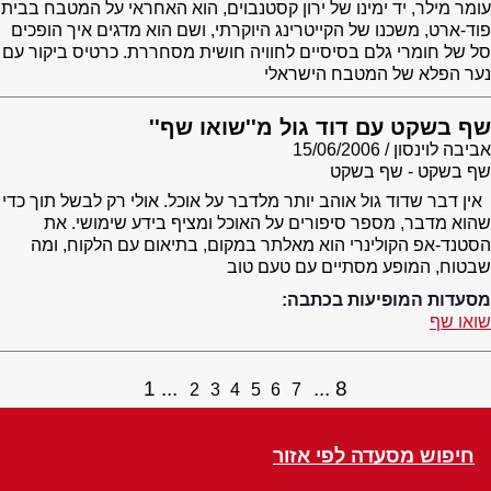
עומר מילר, יד ימינו של ירון קסטנבוים, הוא האחראי על המטבח בבית
פוד-ארט, משכנו של הקייטרינג היוקרתי, ושם הוא מדגים איך הופכים
סל של חומרי גלם בסיסיים לחוויה חושית מסחררת. כרטיס ביקור עם
נער הפלא של המטבח הישראלי
שף בשקט עם דוד גול מ''שואו שף''
אביבה לוינסון
15/06/2006
שף בשקט - שף בשקט
אין דבר שדוד גול אוהב יותר מלדבר על אוכל. אולי רק לבשל תוך כדי
שהוא מדבר, מספר סיפורים על האוכל ומציף בידע שימושי. את
הסטנד-אפ הקולינרי הוא מאלתר במקום, בתיאום עם הלקוח, ומה
שבטוח, המופע מסתיים עם טעם טוב
מסעדות המופיעות בכתבה:
שואו שף
1
8
2
3
4
5
6
7
חיפוש מסעדה לפי אזור