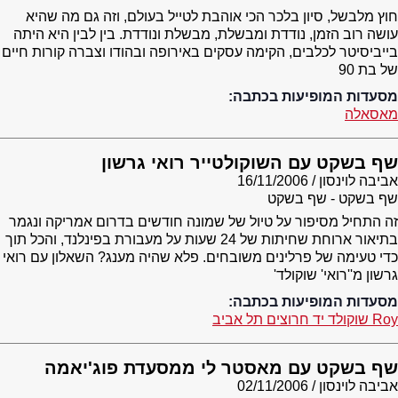
חוץ מלבשל, סיון בלכר הכי אוהבת לטייל בעולם, וזה גם מה שהיא
עושה רוב הזמן, נודדת ומבשלת, מבשלת ונודדת. בין לבין היא היתה
בייביסיטר לכלבים, הקימה עסקים באירופה ובהודו וצברה קורות חיים
של בת 90
מסעדות המופיעות בכתבה:
מאסאלה
שף בשקט עם השוקולטייר רואי גרשון
אביבה לוינסון
16/11/2006
שף בשקט - שף בשקט
זה התחיל מסיפור על טיול של שמונה חודשים בדרום אמריקה ונגמר
בתיאור ארוחת שחיתות של 24 שעות על מעבורת בפינלנד, והכל תוך
כדי טעימה של פרלינים משובחים. פלא שהיה מענג? השאלון עם רואי
גרשון מ''רואי' שוקולד'
מסעדות המופיעות בכתבה:
Roy שוקולד יד חרוצים תל אביב
שף בשקט עם מאסטר לי ממסעדת פוג'יאמה
אביבה לוינסון
02/11/2006