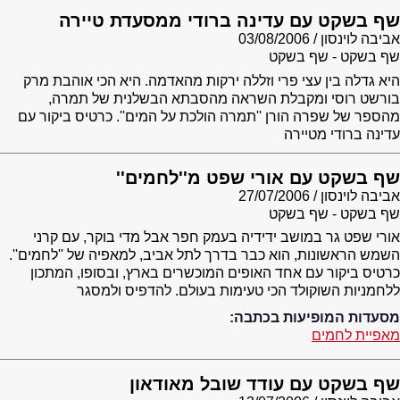
שף בשקט עם עדינה ברודי ממסעדת טיירה
אביבה לוינסון
03/08/2006
שף בשקט - שף בשקט
היא גדלה בין עצי פרי וזללה ירקות מהאדמה. היא הכי אוהבת מרק
בורשט רוסי ומקבלת השראה מהסבתא הבשלנית של תמרה,
מהספר של שפרה הורן ''תמרה הולכת על המים''. כרטיס ביקור עם
עדינה ברודי מטיירה
שף בשקט עם אורי שפט מ''לחמים''
אביבה לוינסון
27/07/2006
שף בשקט - שף בשקט
אורי שפט גר במושב ידידיה בעמק חפר אבל מדי בוקר, עם קרני
השמש הראשונות, הוא כבר בדרך לתל אביב, למאפיה של ''לחמים''.
כרטיס ביקור עם אחד האופים המוכשרים בארץ, ובסופו, המתכון
ללחמניות השוקולד הכי טעימות בעולם. להדפיס ולמסגר
מסעדות המופיעות בכתבה:
מאפיית לחמים
שף בשקט עם עודד שובל מאודאון