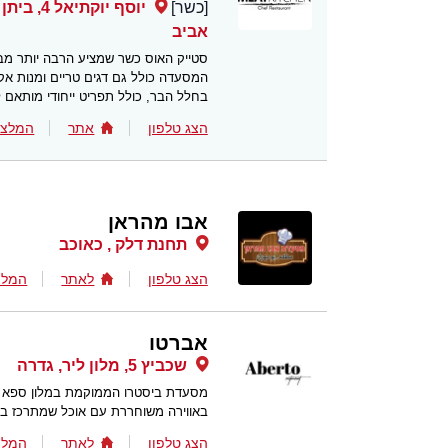
[כשר]
אביב
סטייק האוס כשר שמציע הרבה יותר מב
בחלל הבר, כולל תפריט ייחודי מותאם ל
הצג טלפון
אתר
המלצו
אבו מהראן
תחנת דלק , כאוכב
הצג טלפון
לאתר
המלצ
אברטו
שכביץ 5, מלון ליר, גדרה
מסעדת ביסטרו הממוקמת במלון ספא מ
באווירה משוחררת עם אוכל שמתרכז בקול
הצג טלפון
לאתר
המלצ