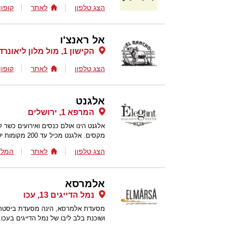
הצג טלפון
לאתר
קופון
אל ראנצ'ו
הקישון 1, מול מלון ליאונרדו קלאב (לשעבר מלון נהר הירדן), טבריה
הצג טלפון
לאתר
קופון
אלגנט
המרפא 1, ירושלים
אלגנט הינו אולם כנסים ואירועים כשר 
מקסים. אלגנט מכיל עד 200 מקומות ישיבה ומציע תפריט מגוון הנותן מענה לכל בקשה.
הצג טלפון
לאתר
המלצ
אלמרסא
נמל הדייגים 13, עכו
מסעדת אלמרסא, הינה מסעדת ביסטרו 
ושוכנת בלב ליבו של נמל הדייגים בעכו