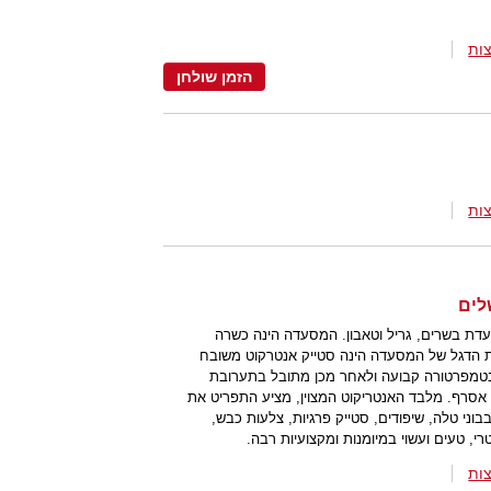
ות
הזמן שולחן
ות
דת בשרים, גריל וטאבון. המסעדה הינה כשרה
נת הדגל של המסעדה הינה סטייק אנטרקוט משובח
 בטמפרטורה קבועה ולאחר מכן מתובל בתערובת
ו אסרף. מלבד האנטריקוט המצוין, מציע התפריט את
וני טלה, שיפודים, סטייק פרגיות, צלעות כבש,
רי, טעים ועשוי במיומנות ומקצועיות רבה.
ות