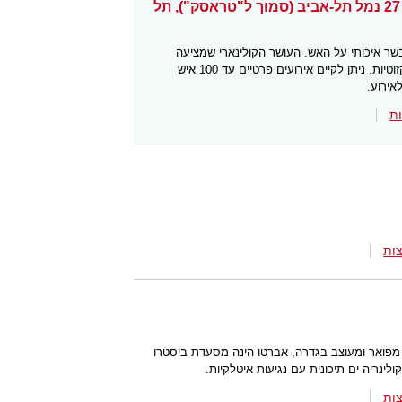
יוסף יוקתיאל 4, ביתן 27 נמל תל-אביב (סמוך ל"טראסק"), תל
שר איכותי על האש. העושר הקולינארי שמציעה
המסעדה כולל גם דגים טריים ומנות אקזוטיות. ניתן לקיים אירועים פרטיים עד 100 איש
אירוע.
ת
ות
פואר ומעוצב בגדרה, אברטו הינה מסעדת ביסטרו
ינריה ים תיכונית עם נגיעות איטלקיות.
ות