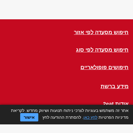
חיפוש מסעדה לפי אזור
חיפוש מסעדה לפי סוג
חיפושים פופולאריים
מידע ברשת
אודות 2eat
אתר זה משתמש בעוגיות לצרכי ניתוח תנועות ושיווק מחדש. לקריאת
מדיניות הפרטיות
לחץ כאן
. להסתרת ההודעה לחץ
אישור
Click a Table