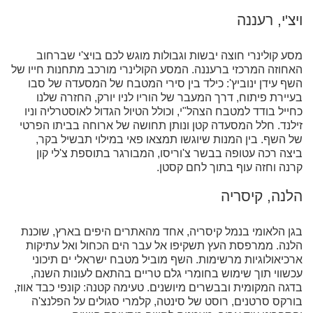
ויצ'י, רעננה
מסע קולינרי חוצה יבשות וגבולות מוגש לכם בויצ'י שברחוב
האחוזה המרכזי ברעננה. המסע הקולינרי מורכב מתחנות חייו של
השף עידן ינוביץ': כילד בין סירי המטבח של המסעדה של סבו
בעיירת פיתוח, דרך המעבר של הוריו לניו יורק, החזרה שלנו
כחייל בודד למטבח הצהל"י, וכולל הטיול הגדול לאוסטרליה וניו
זילנד. חלל המסעדה קטן ונותן תחושה של ארוחה בביתו הפרטי
של השף. בין המנות שיוגשו תמצאו פאי במילוי תבשיל בקר,
ביצה רכה עטופה בבשר צ'וריסו, המבורגר בתוספת צ'לי קון
קרנה וחזה עוף בתוך לחם קסטן.
הלנה, קיסריה
בגן הלאומי בנמל קיסריה, אחד מהאתרים היפים בארץ, שוכנת
הלנה. ממרפסת העץ תשקיפו אל עבר הים הכחול ואל עתיקות
ארכיאולוגיות מרשימות. השף מוביל מטבח ישראלי ים תיכוני
עכשווי תוך שימוש בחומרי גלם טריים בהתאם לעונות השנה,
בדגה המקומית ובבשרים מיושנים. טעימה קטנה: קונפי כבד אווז,
בורקס סרטנים, רוסט של סינטה, קלמרי סגולים על הפלנצ'ה