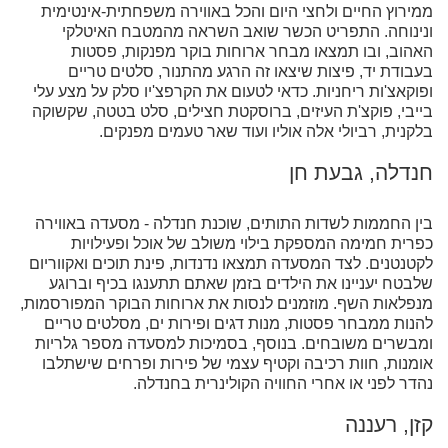
ממירוץ החיים ולחצי היום והכל באווירה משפחתית-אינטימית
ונינוחה. התפריט הכשר שואב השראה מהמטבח האיטלקי
האהוב, ובו תמצאו מבחר ארוחות בוקר מפנקות, פסטות
בעבודת יד, פיצות שיצאו זה הרגע מהתנור, סלטים טריים
ופוקאצ'ות ריחניות. כדאי לטעום את הקרפצ'יו סלק על מצע עלי
בייבי, פוקצ'ת העיזים, ברוסקטת חצילים, סלט בטטה, שקשוקה
בלקנית, רביולי אלה אוליו ועוד שאר טעמים מפנקים.
חנדלה, גבעת חן
בין החממות לשדות התותים, שוכנת חנדלה - מסעדה באווירה
כפרית חמימה המספקת בילוי משולב של אוכל ופעילויות
לקטנטנים. לצד המסעדה תמצאו נדנדות, פינת תוכים ואקווריום
שלבטח יעניינו את הילדים בזמן שאתם תתענגו בכיף וברוגע
מנפלאות השף. מוזמנים לנסות את ארוחות הבוקר המפורסמות,
להנות ממבחר פסטות, מנות דגים ופירות ים, מסלטים טריים
ומבשרים משובחים. בנוסף, בסמיכות למסעדה מספר גלריות
אומנות, חוות רכיבה וקטיף עצמי של פירות ופרחים שישתלבו
נהדר לפני או אחרי החוויה הקולינרית בחנדלה.
קזן, רעננה