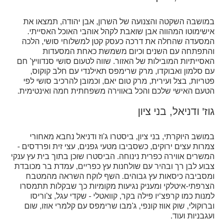
במושבה השקטה והצנועה של השרון, אבן יהודה, תמצאו את
אישימוטו המהווה אבן שואבת לקהל אוהבי האוכל האסייתי.
המסעדה שהחלה את דרכה כעסק קטן למשלוחי סושי, הלכה
והתפתחה עם השנים וכיום משמשת כאחת המסעדות
האסייתיות המובילות של האזור. שווה לטעום סושי סנדוויץ' חם
עם סלמון ואבוקדו,‬ מרק שרימפס תאילנדי עם חלב קוקוס,
פטריות, בצל ועירית,‬ מרק טום יאם, וכמובן להרכיב סושי לפי
הטעם האישי שלכם והכל באווירה משפחתית חמה ואינטימית.
גוז' ודניאל, בני ציון
במושב היוקרתי, בני ציון, ביסטרו ג'וז ודניאל נחבא מאחורי
צמרות עצים ירוקים, כשסביבו מטעי גפנים, עצי זית ופרדסים -
המשרים אווירה כפרית נינוחה. הביסטרו שוכן בתוך בית עץ ענקי
צבוע לבן רך ובהיר עם שולחנות עץ כפריים, עמדת בר מכובדת
ומסביבה כיסאות עץ גבוהים. השף לוקח השראה מהמטבח
הצרפתי-איטלקי ומעניק נגיעות מקומיות כך שבקלות תתמסרו
למנות כמו קרפצ‘יו פילה בקר, קוואטלי - שקדי עגל, צ'וריסו
וברוקולי, שוק אווז קונפי, ג'מבו שרימפס עם קלמרי אוזו, שום
ועגבניות ועוד.