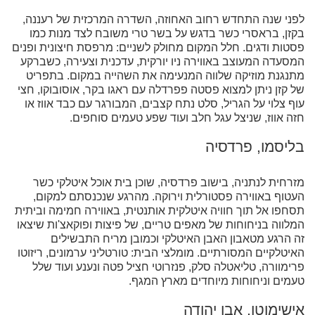
לפני שנה התחדש רחוב האחוזה, השדרה המרכזית של רעננה,
בקזן, בראסרי כשר בדגש על בשר טרי משובח לצד מנות כמו
פסטות ודגים. חלל המקום מחולק לשניים: מרפסת חיצונית ופנים
המסעדה המעוצב באווירה ניו יורקית, עדכנית וצעירה, כשברקע
מתנגנת מוזיקה שלווה המנעימה את השהייה במקום. בתפריט
של קזן ניתן למצוא פסטה פפרדלה עם ראגו בקר, אוסובוקו, חצי
עוף צלוי על הגריל, סלט נתח קצבים, המבורגר עם כבד אווז או
חזה אווז, שניצל עגל חלב ועוד שפע טעמים סוחפים.
בליסמו, פרדסיה
מזרחית לנתניה, בישוב פרדסיה, שוכן בית אוכל איטלקי כשר
העטוף באווירה פסטורלית וירוקה. מהרגע שנכנסתם למקום,
תסחפו אל תוך חוויה איטלקית אותנטית, באווירה חמימה וביתית
המלווה בניחוחות של מאפים טריים, של פיצות ופוקאצ'ות שיצאו
זה הרגע מטאבון האבן האיטלקי וכמובן מריח התבשילים
האיטלקיים המסורתיים. מומלצי הבית: טורטליני ערמונים, ריזוטו
פרימוורה, טליאטלה סלק, פנזרוטי חציל פטה ונענע ועוד שלל
טעמים וניחוחות מיוחדים מארץ המגף.
אישימוטו, אבן יהודה