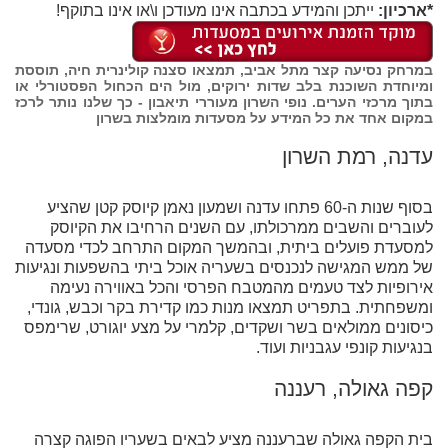
*ארכיון:
ייתכן והמידע בכתבה אינו מעודכן ו\או אינו בתוקף!
במרחק נסיעה קצר מתל אביב, תמצאו סצנה קולינרית חיה, תוססת
ומיוחדת השוכנת בלב שדות ירוקים, מול הים הכחול הפסטורלי או
בתוך מרכזי הערים. נופי השרון מעוררי תיאבון - כך שלנו נותר לרכז
במקום אחד את כל המידע על מסעדות מומלצות בשרון
עדנה, רמת השרון
בסוף שנות ה-60 פתחו עדנה ושמעון נאמן קיוסק קטן שהציע
לעוברים והשבים ממרכולתו, עם השנים הרחיבו את הקיוסק
למסעדת פועלים ביתית, ובהמשך המקום התרחב לכדי מסעדה
של ממש המגישה לנכנסים בשעריה אוכל ביתי בהשפעות ונגיעות
אירופיות לצד טעמים מהמטבח הפרסי והכל באווירה נעימה
ומשפחתית. בתפריט תמצאו מנות כמו קדירת בקר וכבש, גונדי,
כיסונים ממולאים בשר ושקדים, קלמרי על מצע יוגורט, שרימפס
בנגיעות קונפי עגבניות ועוד.
קפה גאולה, רעננה
בית הקפה גאולה שברעננה מציע לבאים בשעריו הפוגה קצרה