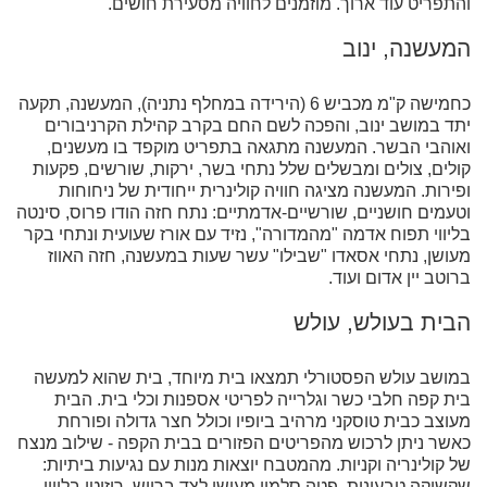
והתפריט עוד ארוך. מוזמנים לחוויה מסעירת חושים.
המעשנה, ינוב
כחמישה ק"מ מכביש 6 (הירידה במחלף נתניה), המעשנה, תקעה
יתד במושב ינוב, והפכה לשם החם בקרב קהילת הקרניבורים
ואוהבי הבשר. המעשנה מתגאה בתפריט מוקפד בו מעשנים,
קולים, צולים ומבשלים שלל נתחי בשר, ירקות, שורשים, פקעות
ופירות. המעשנה מציגה חוויה קולינרית ייחודית של ניחוחות
וטעמים חושניים, שורשיים-אדמתיים: נתח חזה הודו פרוס, סינטה
בליווי תפוח אדמה "מהמדורה", נזיד עם אורז שעועית ונתחי בקר
מעושן, נתחי אסאדו "שבילו" עשר שעות במעשנה, חזה האווז
ברוטב יין אדום ועוד.
הבית בעולש, עולש
במושב עולש הפסטורלי תמצאו בית מיוחד, בית שהוא למעשה
בית קפה חלבי כשר וגלרייה לפריטי אספנות וכלי בית. הבית
מעוצב כבית טוסקני מרהיב ביופיו וכולל חצר גדולה ופורחת
כאשר ניתן לרכוש מהפריטים הפזורים בבית הקפה - שילוב מנצח
של קולינריה וקניות. מהמטבח יוצאות מנות עם נגיעות ביתיות:
שקשוקה טבעונית, פטה סלמון מעושן לצד בריוש, ריזוטו בליווי