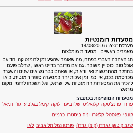
מסעדות רומנטיות
מערכת 2eat
14/08/2016
מאמרים ראשיים - מסעדות מומלצות
חג האהבה העברי בפתח, מה שאומר שהגיע זמן לרומנטיקה יחד עם
אוכל טוב וכוס יין משובח. גם אם מדובר בדייט ראשון, שהלב פועם
בחוזקה מהתרגשות ואי וודאות, או שאתם כבר נשואים שנים והשגרה
מכרסמת בכם, אין כמו זמן איכות יחד במסעדה סופר רומנטית. בואו
להכיר את המסעדות הרומנטיות של ישראל, ואל תשכחו להזמין מקום
מראש
מסעדות המופיעות בכתבה:
פדרו
פרנצ'סקה
קלואליס
שלו ביער
לוקה
קימל בגלבוע
גוז' ודניאל
קונפי
פאסטל
קלארו
וניה ביסטרו
כרמים
שגב קיטשן גארדן (קיצ'ן גרדן)
פורטו נמל תל אביב
לאו