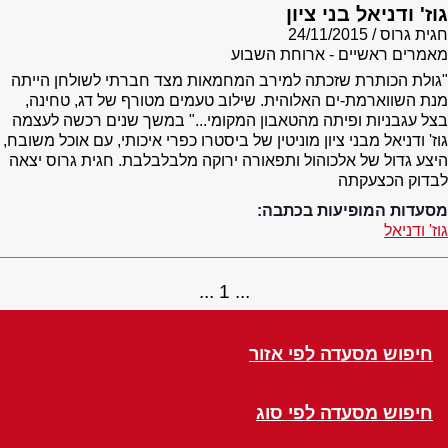
גוז' ודניאל בני ציון
חגית גרוס
24/11/2015
מאמרים ראשיים - ארוחת השבוע
"גולת הכותרת שזכתה למירב המחמאות מצד חברתי לשולחן הייתה
מנת השווארמת-ים האלוהית. שילוב טעמים מטורף של דג, טחינה,
בצל עגבניות ופיתה מהטאבון המקומי..." במשך שנים רכשה לעצמה
גוז' ודניאל מבני ציון מוניטין של ביסטרו כפרי איכותי, עם אוכל משובח,
היצע גדול של אלכוהול ותפאורה ירוקה מלבלבלבת. חגית גרוס יצאה
לבדוק הכצעקתה
מסעדות המופיעות בכתבה:
גוז' ודניאל
1
חיפוש מסעדה לפי אזור
חיפוש מסעדה לפי סוג