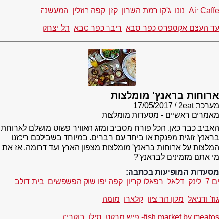
Air Caffe
נונו
ג'קו רמת השרון
קזן
קפה רוזלין
המעשנה
עד העצם אקספרס כפר סבא
ריבר כפר סבא
תל יצחק
ארוחות בראנץ' מומלצות
מערכת 2eat
17/05/2017
מאמרים ראשיים - מסעדות מומלצות
האביב כבר כאן, הכל פורח מסביב ומזג האוויר פשוט מושלם לארוחת
בראנץ' זוגית מפנקת או ביחד עם חברים. במיוחד בשבילכם ריכזנו
המלצות על ארוחות בראנץ' מומלצות מצפון הארץ ועד דרומה. אז את
מי אתם מזמינים לבראנץ'?
מסעדות המופיעות בכתבה:
ים 7
לינק
דלאל
רפאלו קריון
קפה יפו שוק הפשפשים
בית דולב
גוז' ודניאל
מלון הר ציון
קלארו
מומה
fish market by meatos- פיש מרקט
סילו
בוקריה