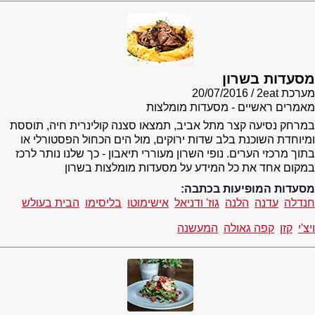
מסעדות בשרון
מערכת 2eat
20/07/2016
מאמרים ראשיים - מסעדות מומלצות
במרחק נסיעה קצר מתל אביב, תמצאו סצנה קולינרית חיה, תוססת
ומיוחדת השוכנת בלב שדות ירוקים, מול הים הכחול הפסטורלי או
בתוך מרכזי הערים. נופי השרון מעוררי תיאבון - כך שלנו נותר לרכז
במקום אחד את כל המידע על מסעדות מומלצות בשרון
מסעדות המופיעות בכתבה:
חנדלה
עדנה
הלנה
גוז' ודניאל
אישימוטו
בליסימו
הבית בעולש
ויצ'י
קזן
קפה גאולה
המעשנה