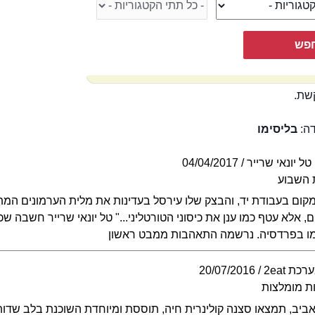
שת.
דה:
בליסימו
טל יונאי שרייר
04/04/2017
 השבוע
במקום בעבודת יד, והבצק שלו עירסל בעדינות את מלית הערמונים המ
, אלא עטף כמו ענן את כיסוני הטורטליני..." טל יונאי שרייר חשבה 
סימו בפרדסיה. נרשמה התאהבות ממבט ראשון
רכת 2eat
20/07/2016
ת מומלצות
יב, תמצאו סצנה קולינרית חיה, תוססת ומיוחדת השוכנת בלב שדות י