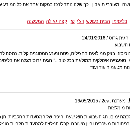
השרון מעוררי תיאבון - כך שלנו נותר לרכז במקום אחד את כל המידע 
בליסימו
הבית בעולש
ויצ'י
קזן
קפה גאולה
המעשנה
חגית גרוס
24/01/2016
 השבוע
 כיסוני בצק ממולאים בחצילים, פטה ונענע המטוגנים קלות. נמסנו 
 כמו סופגנייה איטלקית ממולאת בכל טוב..." חגית גרוס מגלה את בליס
ות מטעמיה עוד ועוד
מערכת 2eat
16/05/2015
ת מומלצות
לכמה ימים. חג השבועות הוא שעתן היפה של המסעדות החלביות. הן 
בניחוחות משכרים וביין משובח. קבלו המלצה למסעדות חלביות מומלצ