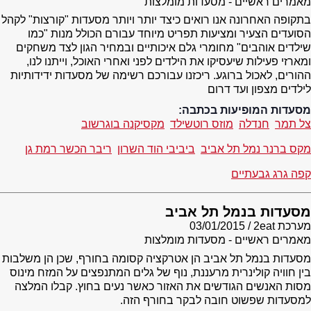
מאמרים ראשיים - מסעדות מומלצות
בתקופה האחרונה אנו רואים כיצד יותר ויותר מסעדות "קורצות" לקהל
הסועדים הצעיר ומציעות תפריט מיוחד עבורם הכולל מנות "כמו
שילדים אוהבים" מחומרי גלם איכותיים ובמחיר הגון לצד משחקים
ומארזי פעילות שיעסיקו את הילדים לפני ואחרי האוכל, וייתנו לנו,
ההורים, לאכול ברוגע. ריכזנו עבורכם רשימה של מסעדות ידידותיות
לילדים מצפון ועד דרום
מסעדות המופיעות בכתבה:
צל תמר
חנדלה
מוזס רוטשילד
מקסיקנה בוגרשוב
מקס ברנר נמל תל אביב
ביביבי הוד השרון
ריבר הכשר רמת גן
קפה גרג גבעתיים
מסעדות בנמל תל אביב
מערכת 2eat
03/01/2015
מאמרים ראשיים - מסעדות מומלצות
מסעדות בנמל תל אביב הן אטרקציה קסומה בחורף, שכן הן משלבות
בין חוויה קולינרית מרעננת, נוף של גלים המתנפצים על המזח מינוס
מסות האנשים הגודשים את האזור כאשר נעים בחוץ. קבלו המלצה
למסעדות שפשוט חובה לבקר בחורף הזה.