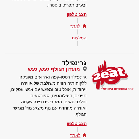
ובערב תפריט ביסטרו.
הצג טלפון
לאתר
המלצות
גרינפילד
מועדון הגולף געש, געש
גרינפילד רסטו-קפה ואירועים מעניקה
ללקוחותיה חוויה משולבת של אווירה
ייחודית, אוכל טוב ומפגש עם אנשי עסקים,
תיירים, דיפלומטים, ספורטאים
וסלבריטאים, המחפשים פינה שקטה
ואווירה מיוחדת עם נוף משגע מול מגרשי
הגולף.
הצג טלפון
לאתר