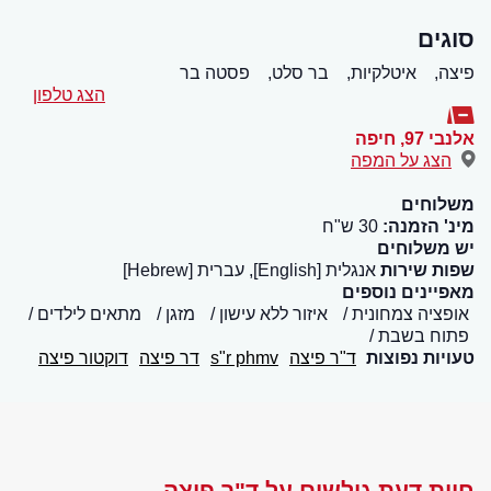
סוגים
פיצה,
איטלקיות,
בר סלט,
פסטה בר
הצג טלפון
אלנבי 97
,
חיפה
הצג על המפה
משלוחים
מינ' הזמנה:
30 ש"ח
יש משלוחים
שפות שירות
אנגלית [English], עברית [Hebrew]
מאפיינים נוספים
אופציה צמחונית
איזור ללא עישון
מזגן
מתאים לילדים
פתוח בשבת
טעויות נפוצות
ד"ר פיצה
s"r phmv
דר פיצה
דוקטור פיצה
חוות דעת גולשים על ד"ר פיצה