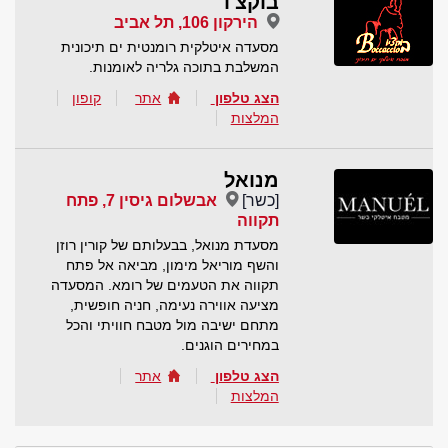
בוקצ'ו
הירקון 106, תל אביב
מסעדה איטלקית רומנטית ים תיכונית
המשלבת בתוכה גלריה לאומנות.
הצג טלפון
אתר
קופון
המלצות
מנואל
[כשר]
אבשלום גיסין 7, פתח
תקווה
מסעדת מנואל, בבעלותם של קורין רוזן
והשף מוריאל מימון, מביאה אל פתח
תקווה את הטעמים של רומא. המסעדה
מציעה אווירה נעימה, חניה חופשית,
מתחם ישיבה מול מטבח חוויתי והכל
במחירים הוגנים.
הצג טלפון
אתר
המלצות