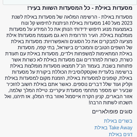
מסעדות באילת - כל המסעדות השוות בעיר!
מסעדות באילת - הרשימה המלאה של מסעדות באילת לשנת
2023 מעל 140 מסעדות באילת הניתנות לחיפוש קל ונוח
באמצעות מנוע חיפוש ידידותי הנותן את כל המידע על מסעדות
מומלצות באילת. העיר הדרומית היא גם מעצמת מסעדות! אילת
מציעה למבקרים את כל הסוגים והאפשרויות: מסעדות באילת
של השפים הטובים והמוכרים בישראל, בתי קפה, מסעדות
באילת המתאימות למשפחות וילדים, מסעדות באילת עם תעודת
כשרת, כשרות למהדרים וגם מסעדות באילת לא כשרות אשר
פתוחות בשבת. בעמוד הנ"ל תמצאו מסעדות מומלצות באילת
ברשימה בלעדית ואקסקלוסיבית הכוללת ביקורת על מסעדות
באילת, קופונים למסעדות באילת, הזמנת מקום למסעדות באילת
וקליק ועוד שלל דברים נוספים. כאשר אתם באילת חשוב להזכיר
שבעיר יש מספר מתחמי מסעדת עיקריים: טיילת המלך שלמה,
אזור הבארים, קניון הקרח אייסמול ואזור בתי המלון. אז תיהנו, ואל
תשכחו לשתות הרבה!
סוגים פופולאריים
בשרים באילת
Take Away באילת
דגים באילת