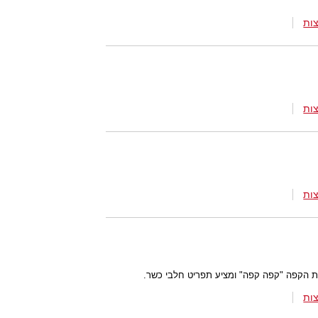
ות
ות
ות
ית הקפה "קפה קפה" ומציע תפריט חלבי כשר.
ות