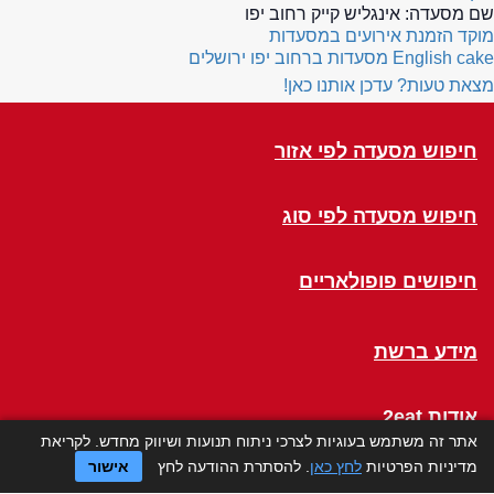
שם מסעדה:
אינגליש קייק רחוב יפו
מוקד הזמנת אירועים במסעדות
English cake
מסעדות ברחוב יפו ירושלים
מצאת טעות? עדכן אותנו כאן!
חיפוש מסעדה לפי אזור
חיפוש מסעדה לפי סוג
חיפושים פופולאריים
מידע ברשת
אודות 2eat
אתר זה משתמש בעוגיות לצרכי ניתוח תנועות ושיווק מחדש. לקריאת
מדיניות הפרטיות
לחץ כאן
. להסתרת ההודעה לחץ
אישור
Click a Table