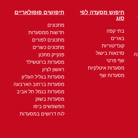
חיפוש מסעדה לפי
חיפושים פופולאריים
סוג
מתכונים
בתי קפה
חדשות ממסעדות
בארים
מתכונים לפורים
קונדיטוריות
מתכונים כשרים
סדנאות בישול
ה
פנקייק מתכון
שף פרטי
מסעדות ברוטשילד
מסעדות איטלקיות
ראשון לציון
מסעדות שף
מסעדות בגליל העליון
מסעדות ברחוב הארבעה
מסעדות בנמל תל אביב
מסעדות בשוק
הפשפשים ביפו
לוח דרושים במסעדות