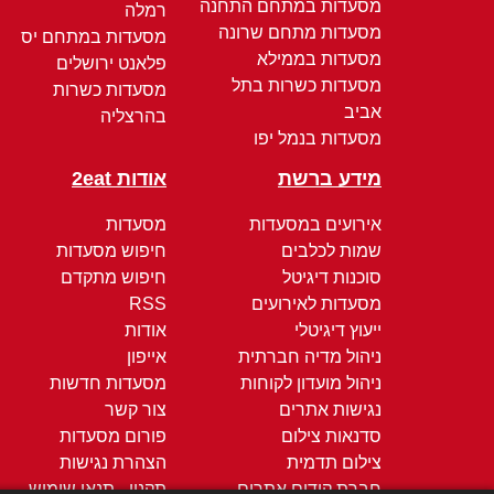
מסעדות במתחם התחנה
רמלה
מסעדות מתחם שרונה
מסעדות במתחם יס
מסעדות בממילא
פלאנט ירושלים
מסעדות כשרות בתל
מסעדות כשרות
אביב
בהרצליה
מסעדות בנמל יפו
מידע ברשת
אודות 2eat
אירועים במסעדות
מסעדות
שמות לכלבים
חיפוש מסעדות
סוכנות דיגיטל
חיפוש מתקדם
מסעדות לאירועים
RSS
ייעוץ דיגיטלי
אודות
ניהול מדיה חברתית
אייפון
ניהול מועדון לקוחות
מסעדות חדשות
נגישות אתרים
צור קשר
סדנאות צילום
פורום מסעדות
צילום תדמית
הצהרת נגישות
חברת קידום אתרים
תקנון - תנאי שימוש