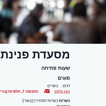
מסעדת פנינת 
שעות פתיחה
סוגים
דגים,
בשרים
הצג טלפון
התנופה 7, תלפיות (בניין בית לי - אל )
כשרות
כשרות למהדרין [בשרי]