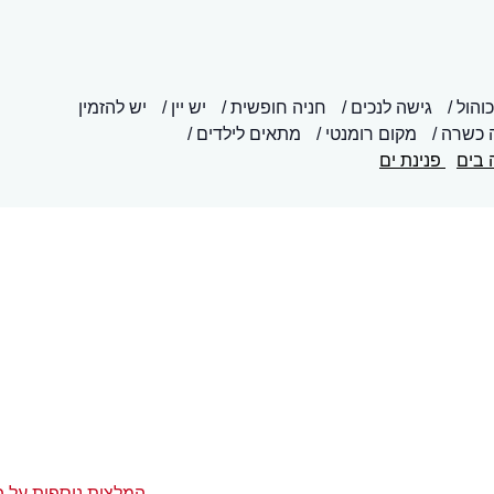
והול
גישה לנכים
חניה חופשית
יש יין
יש להזמין
 כשרה
מקום רומנטי
מתאים לילדים
 בים
פנינת ים
המלצות נוספות על פ